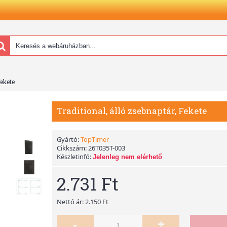
Fekete
Traditional, álló zsebnaptár, Fekete
Gyártó:
TopTimer
Cikkszám:
26T035T-003
Készletinfó:
Jelenleg nem elérhető
2.731 Ft
Nettó ár: 2.150 Ft
-
+