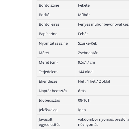
Borító színe
Fekete
Borító
Műbőr
Borító leírás
Fényes műbőr bevonóval kész
Papír színe
Fehér
Nyomtatás színe
Szürke-Kék
Méret
Zsebnaptár
Méret (cm)
9,5x17 cm
Terjedelem
144 oldal
Elrendezés
Heti, 1 hét / 2 oldal
Naptár beosztás
órás
Időbeosztás
08-16 h
Jelzőszalag
Igen
Javasolt
vakdombor nyomás, présfólian
egyediesítés
névnyomás