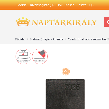
Főoldal
Kívánságlista (
0
)
Fiók
Kosár
Kassza
QS
Főoldal
Határidőnapló - Agenda
Traditional, álló zsebnaptár, 