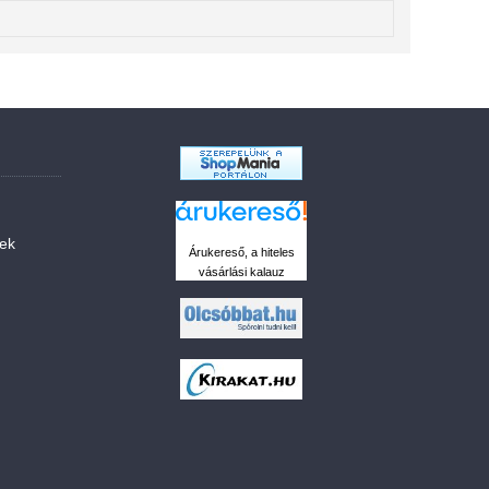
sek
Árukereső, a hiteles
vásárlási kalauz