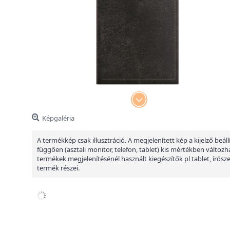
Képgaléria
A termékkép csak illusztráció. A megjelenített kép a kijelző beáll
függően (asztali monitor, telefon, tablet) kis mértékben változha
termékek megjelenítésénél használt kiegészítők pl tablet, írósz
termék részei.