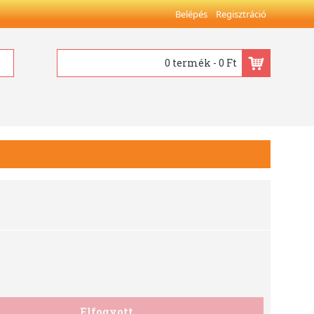
Belépés
Regisztráció
0 termék - 0 Ft
Elfogyott