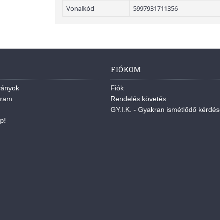
Vonalkód
5997931711356
FIÓKOM
ványok
Fiók
gram
Rendelés követés
GY.I.K. - Gyakran ismétlődő kérdé
p!