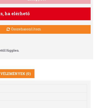
ts, ha elérhető
Összehasonlítom
ttől függően.
VÉLEMÉNYEK (0)