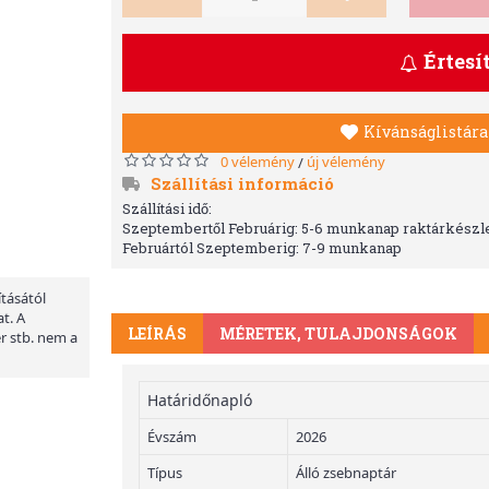
Értesí
Kívánságlistára
0 vélemény
új vélemény
/
Szállítási információ
Szállítási idő:
Szeptembertől Februárig: 5-6 munkanap raktárkészle
Februártól Szeptemberig: 7-9 munkanap
ításától
t. A
LEÍRÁS
MÉRETEK, TULAJDONSÁGOK
er stb. nem a
Határidőnapló
Évszám
2026
Típus
Álló zsebnaptár