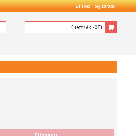
Belépés
Regisztráció
0 termék - 0 Ft
Elfogyott