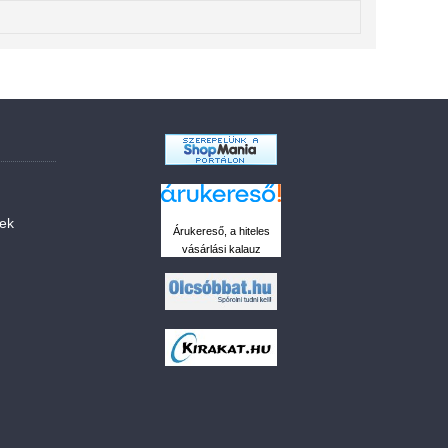
sek
Árukereső, a hiteles
vásárlási kalauz