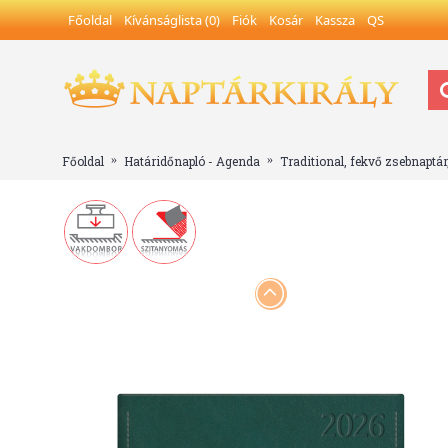
Főoldal
Kívánságlista (
0
)
Fiók
Kosár
Kassza
QS
Főoldal
Határidőnapló - Agenda
Traditional, fekvő zsebnaptár