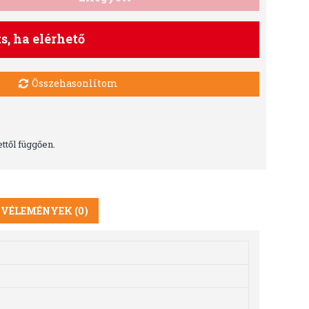
ts, ha elérhető
Összehasonlítom
ttől függően.
VÉLEMÉNYEK (0)