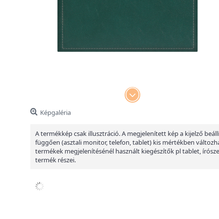
Képgaléria
A termékkép csak illusztráció. A megjelenített kép a kijelző beáll
függően (asztali monitor, telefon, tablet) kis mértékben változha
termékek megjelenítésénél használt kiegészítők pl tablet, írósz
termék részei.