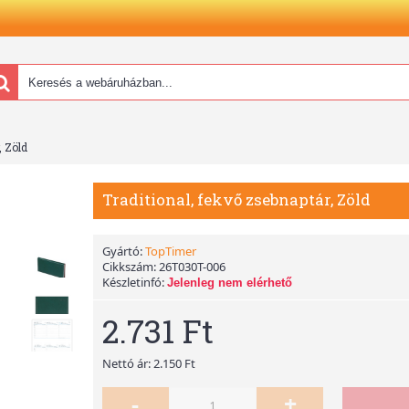
, Zöld
Traditional, fekvő zsebnaptár, Zöld
Gyártó:
TopTimer
Cikkszám:
26T030T-006
Készletinfó:
Jelenleg nem elérhető
2.731 Ft
Nettó ár: 2.150 Ft
-
+