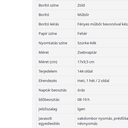
Borító színe
Zöld
Borító
Műbőr
Borító leírás
Fényes műbőr bevonóval kész
Papír színe
Fehér
Nyomtatás színe
Szürke-Kék
Méret
Zsebnaptár
Méret (cm)
17x9,5 cm
Terjedelem
144 oldal
Elrendezés
Heti, 1 hét / 2 oldal
Naptár beosztás
órás
Időbeosztás
08-19 h
Jelzőszalag
Igen
Javasolt
vakdombor nyomás, présfólian
egyediesítés
névnyomás