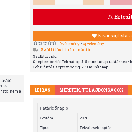
Értesí
Kívánságlistára
0 vélemény
új vélemény
/
Szállítási információ
Szállítási idő:
Szeptembertől Februárig: 5-6 munkanap raktárkészle
Februártól Szeptemberig: 7-9 munkanap
ításától
t. A
LEÍRÁS
MÉRETEK, TULAJDONSÁGOK
er stb. nem a
Határidőnapló
Évszám
2026
Típus
Fekvő zsebnaptár