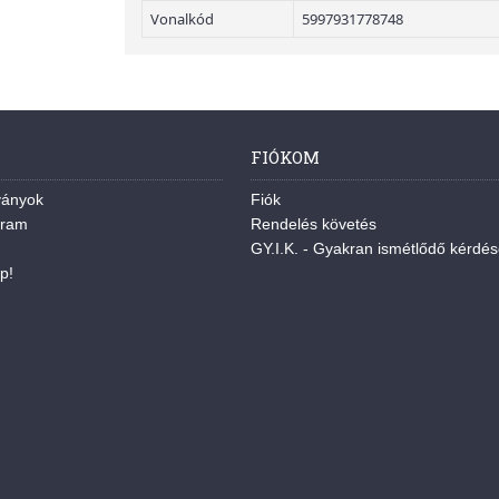
Vonalkód
5997931778748
FIÓKOM
ványok
Fiók
gram
Rendelés követés
GY.I.K. - Gyakran ismétlődő kérdé
p!