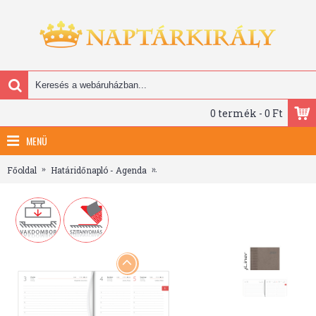
0 termék - 0 Ft
MENÜ
Főoldal
Határidőnapló - Agenda
Tucson, A5 napi beosztású agenda, Sz