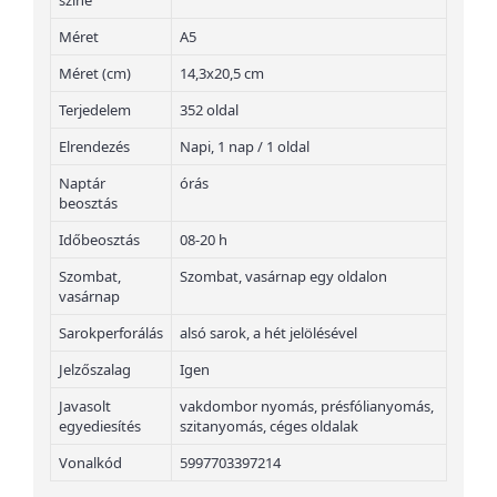
színe
Méret
A5
Méret (cm)
14,3x20,5 cm
Terjedelem
352 oldal
Elrendezés
Napi, 1 nap / 1 oldal
Naptár
órás
beosztás
Időbeosztás
08-20 h
Szombat,
Szombat, vasárnap egy oldalon
vasárnap
Sarokperforálás
alsó sarok, a hét jelölésével
Jelzőszalag
Igen
Javasolt
vakdombor nyomás, présfólianyomás,
egyediesítés
szitanyomás, céges oldalak
Vonalkód
5997703397214