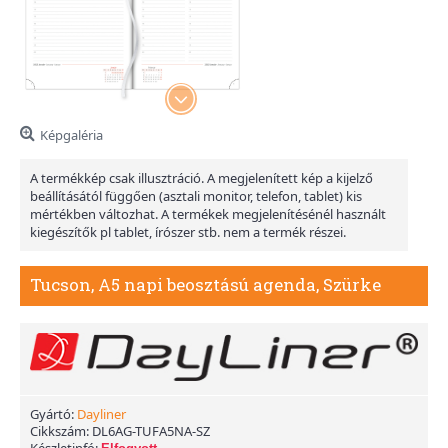
Képgaléria
A termékkép csak illusztráció. A megjelenített kép a kijelző
beállításától függően (asztali monitor, telefon, tablet) kis
mértékben változhat. A termékek megjelenítésénél használt
kiegészítők pl tablet, írószer stb. nem a termék részei.
Tucson, A5 napi beosztású agenda, Szürke
Gyártó:
Dayliner
Cikkszám:
DL6AG-TUFA5NA-SZ
Készletinfó: