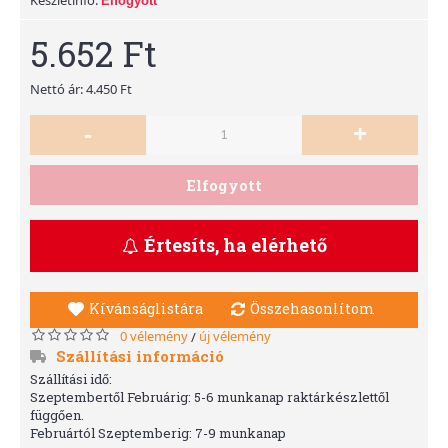
Elfogyott
5.652 Ft
Nettó ár: 4.450 Ft
-
+
Elfogyott
Értesíts, ha elérhető
Kívánságlistára
Összehasonlítom
0 vélemény
új vélemény
/
Szállítási információ
Szállítási idő:
Szeptembertől Februárig: 5-6 munkanap raktárkészlettől
függően.
Februártól Szeptemberig: 7-9 munkanap