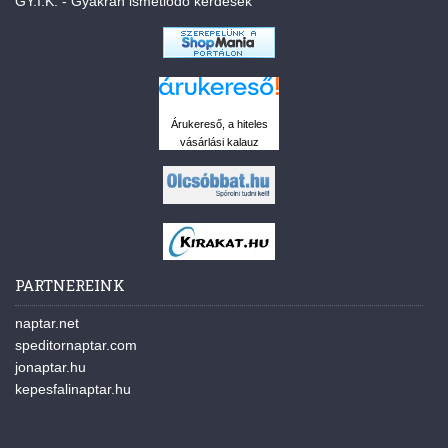
GY.I.K. - Gyakran ismétlődő kérdések
Árukereső, a hiteles
vásárlási kalauz
PARTNEREINK
naptar.net
speditornaptar.com
jonaptar.hu
kepesfalinaptar.hu