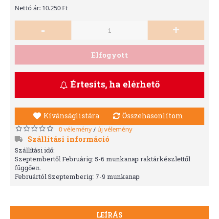
Nettó ár: 10.250 Ft
-
+
Elfogyott
Értesíts, ha elérhető
Kívánságlistára
Összehasonlítom
0 vélemény
új vélemény
/
Szállítási információ
Szállítási idő:
Szeptembertől Februárig: 5-6 munkanap raktárkészlettől
függően.
Februártól Szeptemberig: 7-9 munkanap
LEÍRÁS