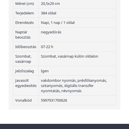
Méret (cm)
20,5x29 cm
Terjedelem
384 oldal
Elrendezés
Napi, 1 nap / 1 oldal
Naptár
negyedórás
beosztás
Időbeosztás
07-22 h
Szombat,
Szombat, vasárnap külön oldalon
vasárnap
Jelzőszalag
Igen
Javasolt
vakdombor nyomás, présfólianyomás,
egyediesítés
szitanyomás, digitális transzfer
nyomtatás, névnyomás
Vonalkód
5997931700626