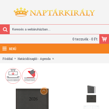
0 termék - 0 Ft
MENÜ
Főoldal
Határidőnapló - Agenda
Wide, A4 napi beosztású határidőnapló