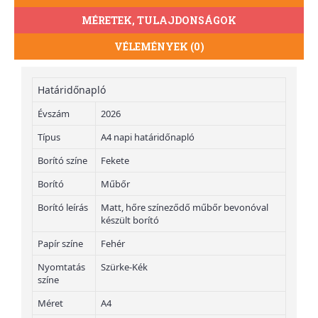
MÉRETEK, TULAJDONSÁGOK
VÉLEMÉNYEK (0)
Határidőnapló
Évszám
2026
Típus
A4 napi határidőnapló
Borító színe
Fekete
Borító
Műbőr
Borító leírás
Matt, hőre színeződő műbőr bevonóval
készült borító
Papír színe
Fehér
Nyomtatás
Szürke-Kék
színe
Méret
A4