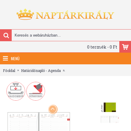
0 termék - 0 Ft
MENÜ
Főoldal
Határidőnapló - Agenda
Winner, A5 heti beosztású agenda, Zöl