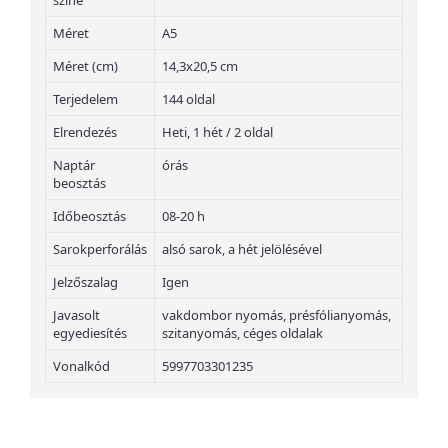
színe
Méret
A5
Méret (cm)
14,3x20,5 cm
Terjedelem
144 oldal
Elrendezés
Heti, 1 hét / 2 oldal
Naptár
órás
beosztás
Időbeosztás
08-20 h
Sarokperforálás
alsó sarok, a hét jelölésével
Jelzőszalag
Igen
Javasolt
vakdombor nyomás, présfólianyomás,
egyediesítés
szitanyomás, céges oldalak
Vonalkód
5997703301235