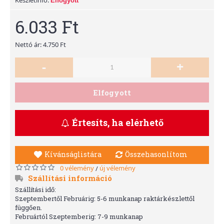
Elfogyott
6.033 Ft
Nettó ár: 4.750 Ft
-
+
Elfogyott
Értesíts, ha elérhető
Kívánságlistára
Összehasonlítom
0 vélemény
új vélemény
/
Szállítási információ
Szállítási idő:
Szeptembertől Februárig: 5-6 munkanap raktárkészlettől
függően.
Februártól Szeptemberig: 7-9 munkanap