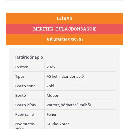
LEÍRÁS
MÉRETEK, TULAJDONSÁGOK
VÉLEMÉNYEK (0)
Határidőnapló
Évszám
2026
Típus
A5 heti határidőnapló
Borító színe
Zöld
Borító
Műbőr
Borító leírás
Varrott, bőrhatású műbőr
Papír színe
Fehér
Nyomtatás
Szürke-Vörös