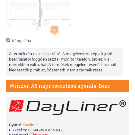
Képgaléria
A termékkép csak illusztráció. A megjelenített kép a kijelző
beállításától függően (asztali monitor, telefon, tablet) kis
mértékben változhat. A termékek megjelenítésénél használt
kiegészítők pl tablet, írószer stb. nem a termék részei.
Winner, A5 napi beosztású agenda, Bézs
Gyártó:
Dayliner
Cikkszám:
DL6AG-WIFA5NA-BE
Készletinfó: