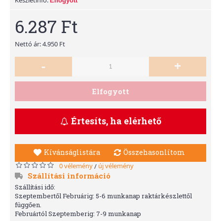
Elfogyott
6.287 Ft
Nettó ár: 4.950 Ft
-
+
Elfogyott
Értesíts, ha elérhető
Kívánságlistára
Összehasonlítom
0 vélemény
új vélemény
/
Szállítási információ
Szállítási idő:
Szeptembertől Februárig: 5-6 munkanap raktárkészlettől
függően.
Februártól Szeptemberig: 7-9 munkanap