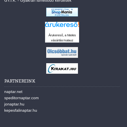
GY.I.K. - Gyakran ismétlődő kérdések
Árukereső, a hiteles
vásárlási kalauz
PARTNEREINK
naptar.net
speditornaptar.com
jonaptar.hu
kepesfalinaptar.hu