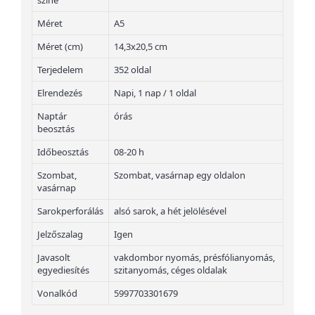
színe
Méret
A5
Méret (cm)
14,3x20,5 cm
Terjedelem
352 oldal
Elrendezés
Napi, 1 nap / 1 oldal
Naptár
órás
beosztás
Időbeosztás
08-20 h
Szombat,
Szombat, vasárnap egy oldalon
vasárnap
Sarokperforálás
alsó sarok, a hét jelölésével
Jelzőszalag
Igen
Javasolt
vakdombor nyomás, présfólianyomás,
egyediesítés
szitanyomás, céges oldalak
Vonalkód
5997703301679