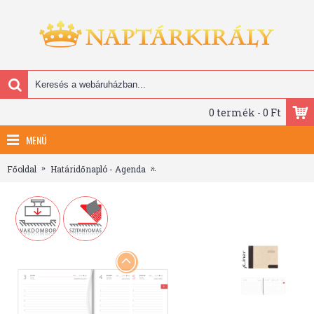
0 termék - 0 Ft
MENÜ
Főoldal
Határidőnapló - Agenda
Winner, A5 napi beosztású agenda, Bé