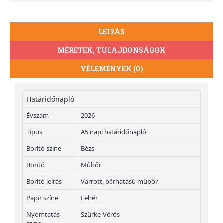
LEÍRÁS
MÉRETEK, TULAJDONSÁGOK
VÉLEMÉNYEK (0)
Határidőnapló
Évszám
2026
Típus
A5 napi határidőnapló
Borító színe
Bézs
Borító
Műbőr
Borító leírás
Varrott, bőrhatású műbőr
Papír színe
Fehér
Nyomtatás
Szürke-Vörös