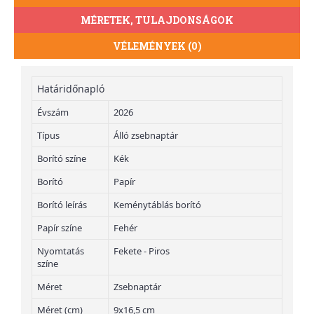
MÉRETEK, TULAJDONSÁGOK
VÉLEMÉNYEK (0)
Határidőnapló
Évszám
2026
Típus
Álló zsebnaptár
Borító színe
Kék
Borító
Papír
Borító leírás
Keménytáblás borító
Papír színe
Fehér
Nyomtatás
Fekete - Piros
színe
Méret
Zsebnaptár
Méret (cm)
9x16,5 cm