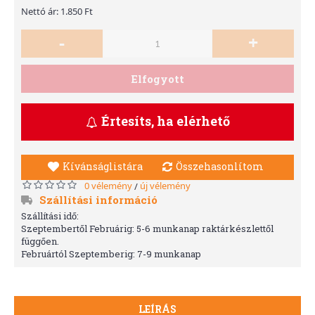
Nettó ár: 1.850 Ft
-
+
Elfogyott
Értesíts, ha elérhető
Kívánságlistára
Összehasonlítom
0 vélemény
új vélemény
/
Szállítási információ
Szállítási idő:
Szeptembertől Februárig: 5-6 munkanap raktárkészlettől
függően.
Februártól Szeptemberig: 7-9 munkanap
LEÍRÁS