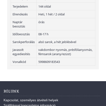
Terjedelem
144 oldal
Elrendezés
Heti, 1 hét / 2 oldal
Naptár
órás
beosztás
Időbeosztás
08-17 h
Sarokperforálás
alsó sarok, a hét jelölésével
Javasolt
vakdombor nyomás, présfólianyomás,
egyediesítés
fémsarok (arany/ezüst)
Vonalkód
5998609183543
RÓLUNK
Kapcsolat, személyes átvételi helyek
Szállítással kapcsolatos információ