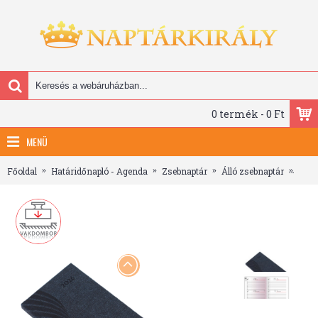
0 termék - 0 Ft
MENÜ
Főoldal
Határidőnapló - Agenda
Zsebnaptár
Álló zsebnaptár
Amig