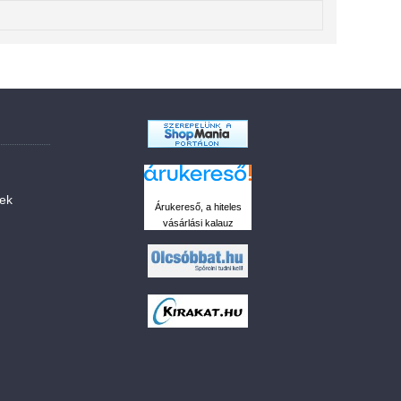
sek
Árukereső, a hiteles
vásárlási kalauz