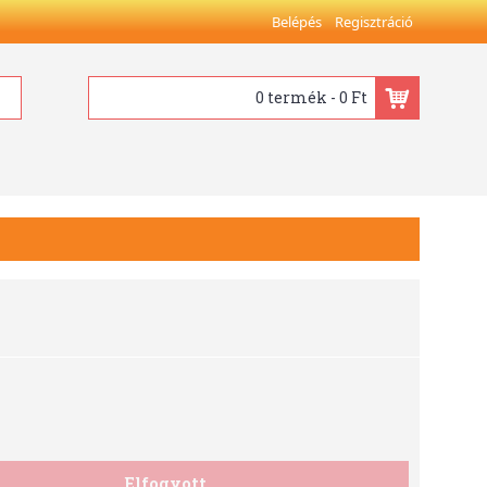
Belépés
Regisztráció
0 termék - 0 Ft
Elfogyott