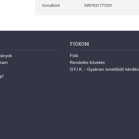
Vonalkód
5997931777291
FIÓKOM
ványok
Fiók
gram
Rendelés követés
GY.I.K. - Gyakran ismétlődő kérdé
p!