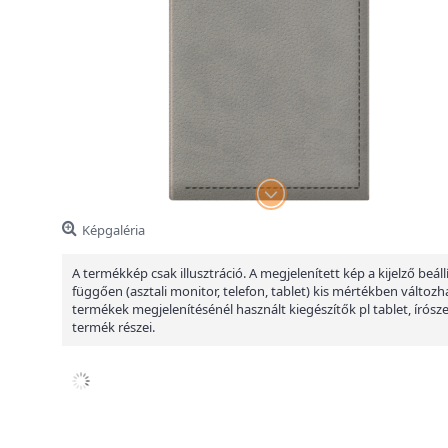
Képgaléria
A termékkép csak illusztráció. A megjelenített kép a kijelző beáll
függően (asztali monitor, telefon, tablet) kis mértékben változha
termékek megjelenítésénél használt kiegészítők pl tablet, írósz
termék részei.