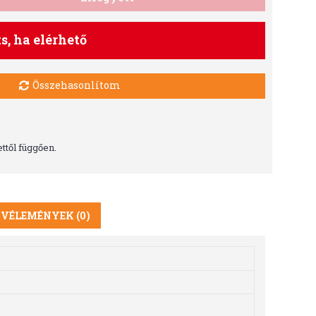
ts, ha elérhető
Összehasonlítom
ttől függően.
VÉLEMÉNYEK (0)