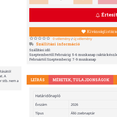
Értesí
Kívánságlistára
0 vélemény
új vélemény
/
Szállítási információ
Szállítási idő:
Szeptembertől Februárig: 5-6 munkanap raktárkészle
Februártól Szeptemberig: 7-9 munkanap
ításától
t. A
LEÍRÁS
MÉRETEK, TULAJDONSÁGOK
er stb. nem a
Határidőnapló
Évszám
2026
Típus
Álló zsebnaptár