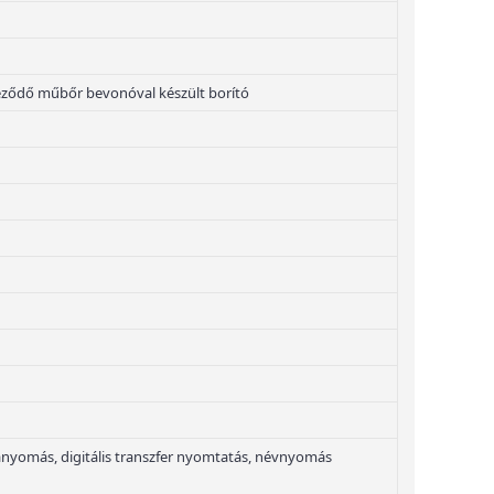
neződő műbőr bevonóval készült borító
nyomás, digitális transzfer nyomtatás, névnyomás