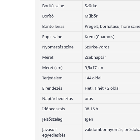
Borító színe
Szürke
Borító
Műbőr
Borító leírás
Prégelt, bőrhatású, hőre szí
Papír színe
Krém (Chamois)
Nyomtatás színe
Szürke-Vörös
Méret
Zsebnaptár
Méret (cm)
9,5x17 cm
Terjedelem
144 oldal
Elrendezés
Heti, 1 hét / 2 oldal
Naptár beosztás
órás
Időbeosztás
08-16 h
Jelzőszalag
Igen
Javasolt
vakdombor nyomás, présfólia
egyediesítés