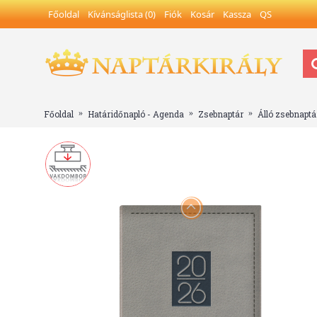
Főoldal
Kívánságlista (
0
)
Fiók
Kosár
Kassza
QS
Főoldal
Határidőnapló - Agenda
Zsebnaptár
Álló zsebnaptá