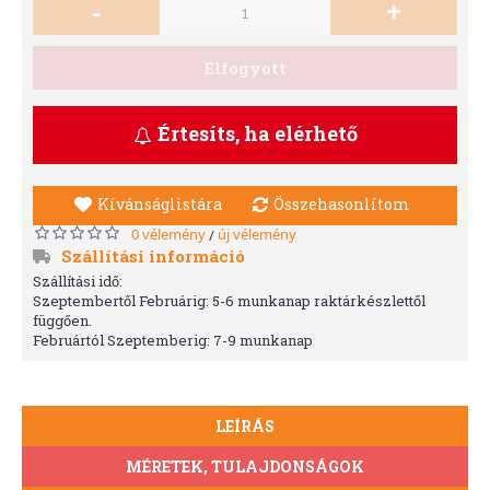
-
+
Elfogyott
Értesíts, ha elérhető
Kívánságlistára
Összehasonlítom
0 vélemény
új vélemény
/
Szállítási információ
Szállítási idő:
Szeptembertől Februárig: 5-6 munkanap raktárkészlettől
függően.
Februártól Szeptemberig: 7-9 munkanap
LEÍRÁS
MÉRETEK, TULAJDONSÁGOK