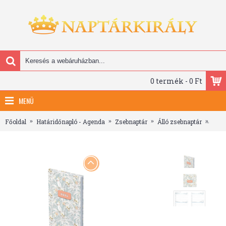
0 termék - 0 Ft
MENÜ
Főoldal
Határidőnapló - Agenda
Zsebnaptár
Álló zsebnaptár
Joy, 