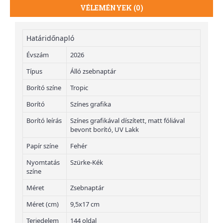
VÉLEMÉNYEK (0)
Határidőnapló
Évszám
2026
Típus
Álló zsebnaptár
Borító színe
Tropic
Borító
Színes grafika
Borító leírás
Színes grafikával díszített, matt fóliával
bevont borító, UV Lakk
Papír színe
Fehér
Nyomtatás
Szürke-Kék
színe
Méret
Zsebnaptár
Méret (cm)
9,5x17 cm
Terjedelem
144 oldal