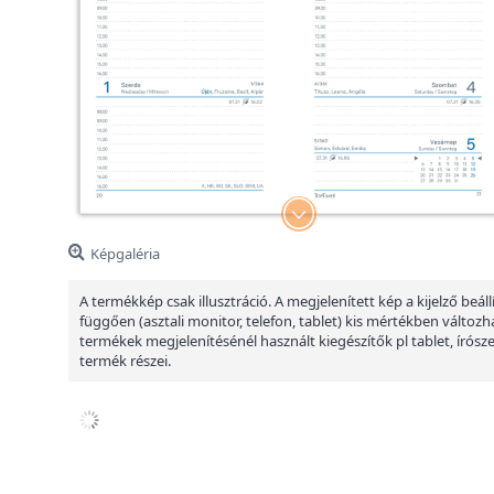
Képgaléria
A termékkép csak illusztráció. A megjelenített kép a kijelző beáll
függően (asztali monitor, telefon, tablet) kis mértékben változha
termékek megjelenítésénél használt kiegészítők pl tablet, írósz
termék részei.