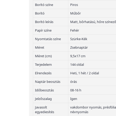
Borító színe
Piros
Borító
Műbőr
Borító leírás
Matt, bőrhatású, hőre színez
Papír színe
Fehér
Nyomtatás színe
Szürke-Kék
Méret
Zsebnaptár
Méret (cm)
9,5x17 cm
Terjedelem
144 oldal
Elrendezés
Heti, 1 hét / 2 oldal
Naptár beosztás
órás
Időbeosztás
08-16 h
Jelzőszalag
Igen
Javasolt
vakdombor nyomás, présfólian
egyediesítés
névnyomás