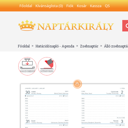
Főoldal
Kívánságlista (
0
)
Fiók
Kosár
Kassza
QS
Főoldal
Határidőnapló - Agenda
Zsebnaptár
Álló zsebnaptá