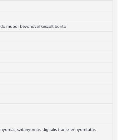
ődő műbőr bevonóval készült borító
yomás, szitanyomás, digitális transzfer nyomtatás,