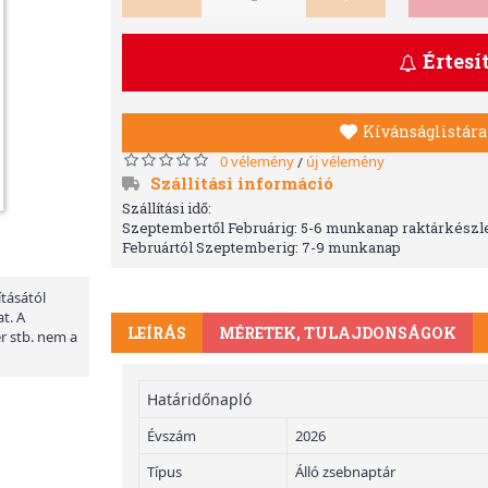
Értesí
Kívánságlistára
0 vélemény
új vélemény
/
Szállítási információ
Szállítási idő:
Szeptembertől Februárig: 5-6 munkanap raktárkészle
Februártól Szeptemberig: 7-9 munkanap
ításától
t. A
LEÍRÁS
MÉRETEK, TULAJDONSÁGOK
er stb. nem a
Határidőnapló
Évszám
2026
Típus
Álló zsebnaptár