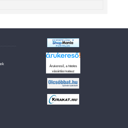
sek
Árukereső, a hiteles
vásárlási kalauz