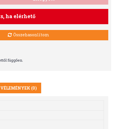
ts, ha elérhető
Összehasonlítom
ttől függően.
VÉLEMÉNYEK (0)