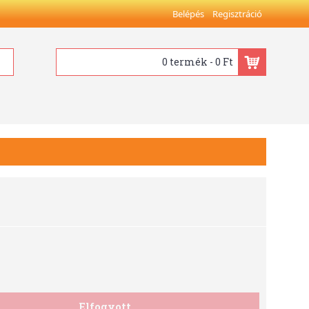
Belépés
Regisztráció
0 termék - 0 Ft
Elfogyott