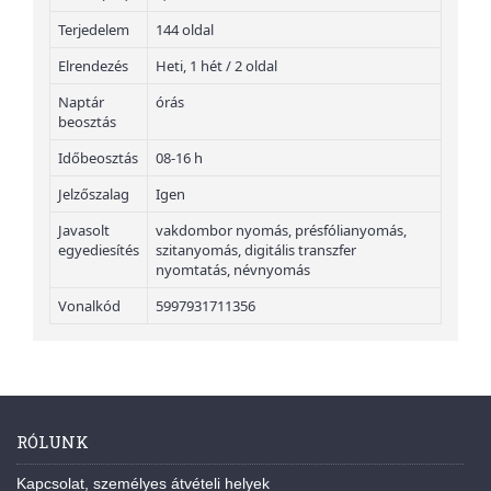
Terjedelem
144 oldal
Elrendezés
Heti, 1 hét / 2 oldal
Naptár
órás
beosztás
Időbeosztás
08-16 h
Jelzőszalag
Igen
Javasolt
vakdombor nyomás, présfólianyomás,
egyediesítés
szitanyomás, digitális transzfer
nyomtatás, névnyomás
Vonalkód
5997931711356
RÓLUNK
Kapcsolat, személyes átvételi helyek