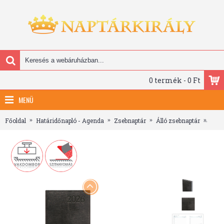
0 termék - 0 Ft
MENÜ
Főoldal
Határidőnapló - Agenda
Zsebnaptár
Álló zsebnaptár
Tradi