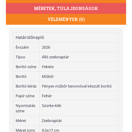
MÉRETEK, TULAJDONSÁGOK
VÉLEMÉNYEK (0)
Határidőnapló
Évszám
2026
Típus
Álló zsebnaptár
Borító színe
Fekete
Borító
Műbőr
Borító leírás
Fényes műbőr bevonóval készült borító
Papír színe
Fehér
Nyomtatás
Szürke-Kék
színe
Méret
Zsebnaptár
Méret (cm)
9,5x17 cm