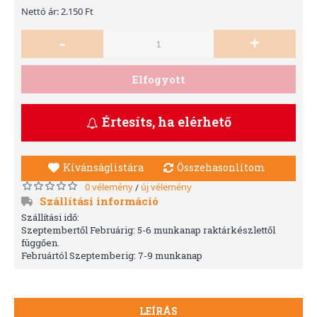
Nettó ár: 2.150 Ft
-
+
Elfogyott
Értesíts, ha elérhető
Kívánságlistára
Összehasonlítom
0 vélemény
új vélemény
/
Szállítási információ
Szállítási idő:
Szeptembertől Februárig: 5-6 munkanap raktárkészlettől
függően.
Februártól Szeptemberig: 7-9 munkanap
LEÍRÁS