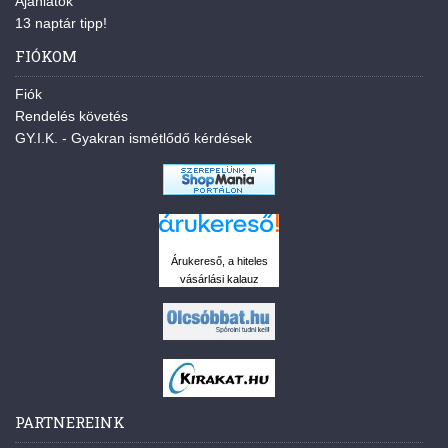
Ajánlatok
13 naptár tipp!
FIÓKOM
Fiók
Rendelés követés
GY.I.K. - Gyakran ismétlődő kérdések
Árukereső, a hiteles
vásárlási kalauz
PARTNEREINK