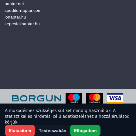
naptar.net
speditornaptar.com
jonaptar.hu
kepesfalinaptar.hu
A működéshez szükséges sütiket mindig használjuk. A
statisztikai és hirdetési célú adatkezeléshez a hozzájárulásod
A weboldal sütiket használ a felhasználói élmény javítása érdekében.
kérjük.
Elfogadod a sütiket?
Süti-beállítások megnyitása
Elutasítom
Testreszabás
Elfogadom
Elfogadom
Elutasítom