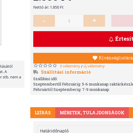
Nettó ár: 1.850 Ft
-
+
Értesí
Kívánságlistára
0 vélemény
új vélemény
/
ításától
Szállítási információ
t. A
er stb. nem a
Szállítási idő:
Szeptembertől Februárig: 5-6 munkanap raktárkészle
Februártól Szeptemberig: 7-9 munkanap
LEÍRÁS
MÉRETEK, TULAJDONSÁGOK
Határidőnapló