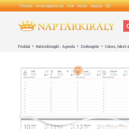
Főoldal
Kívánságlista (
0
)
Fiók
Kosár
Kassza
QS
Főoldal
Határidőnapló - Agenda
Zsebnaptár
Colors, fekvő 