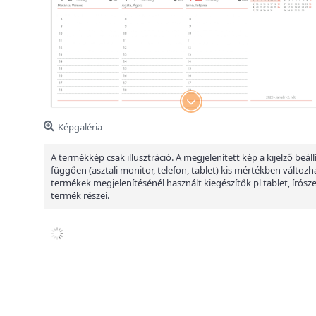
Képgaléria
A termékkép csak illusztráció. A megjelenített kép a kijelző beáll
függően (asztali monitor, telefon, tablet) kis mértékben változha
termékek megjelenítésénél használt kiegészítők pl tablet, írósz
termék részei.