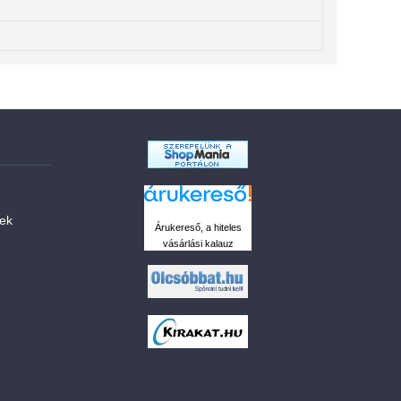
sek
Árukereső, a hiteles
vásárlási kalauz