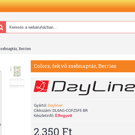
zsebnaptár, Berries
Colors, fekvő zsebnaptár, Berries
Gyártó:
Dayliner
Cikkszám:
DL6AG-COFZSFE-BR
Készletinfó:
Elfogyott
2.350 Ft