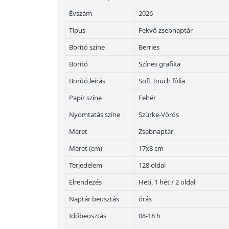
Évszám
2026
Típus
Fekvő zsebnaptár
Borító színe
Berries
Borító
Színes grafika
Borító leírás
Soft Touch fólia
Papír színe
Fehér
Nyomtatás színe
Szürke-Vörös
Méret
Zsebnaptár
Méret (cm)
17x8 cm
Terjedelem
128 oldal
Elrendezés
Heti, 1 hét / 2 oldal
Naptár beosztás
órás
Időbeosztás
08-18 h