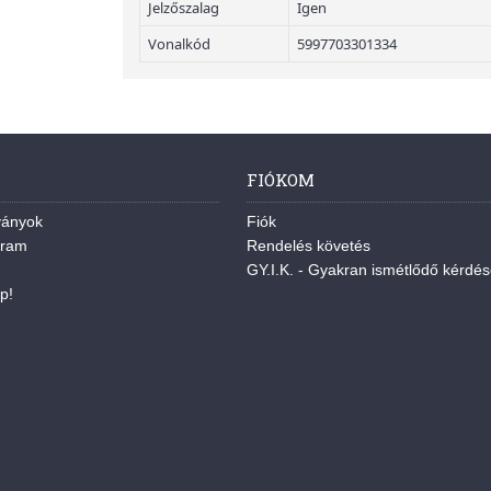
Jelzőszalag
Igen
Vonalkód
5997703301334
FIÓKOM
ványok
Fiók
gram
Rendelés követés
GY.I.K. - Gyakran ismétlődő kérdé
p!