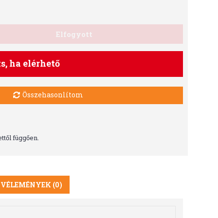
Elfogyott
ts, ha elérhető
Összehasonlítom
ttől függően.
VÉLEMÉNYEK (0)