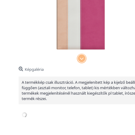
Képgaléria
A termékkép csak illusztráció. A megjelenített kép a kijelző beáll
függően (asztali monitor, telefon, tablet) kis mértékben változha
termékek megjelenítésénél használt kiegészítők pl tablet, írósz
termék részei.