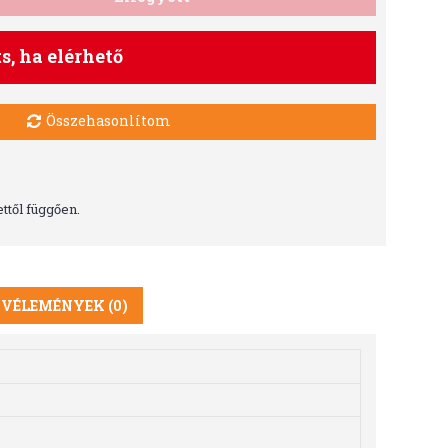
ts, ha elérhető
Összehasonlítom
ttől függően.
VÉLEMÉNYEK (0)