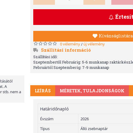
Értesí
Kívánságlistára
0 vélemény
új vélemény
/
Szállítási információ
Szállítási idő:
Szeptembertől Februárig: 5-6 munkanap raktárkészle
Februártól Szeptemberig: 7-9 munkanap
ításától
t. A
LEÍRÁS
MÉRETEK, TULAJDONSÁGOK
er stb. nem a
Határidőnapló
Évszám
2026
Típus
Álló zsebnaptár