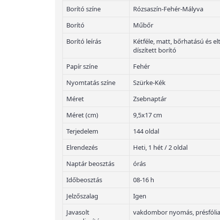
Borító színe
Rózsaszín-Fehér-Mályva
Borító
Műbőr
Borító leírás
Kétféle, matt, bőrhatású és e
díszített borító
Papír színe
Fehér
Nyomtatás színe
Szürke-Kék
Méret
Zsebnaptár
Méret (cm)
9,5x17 cm
Terjedelem
144 oldal
Elrendezés
Heti, 1 hét / 2 oldal
Naptár beosztás
órás
Időbeosztás
08-16 h
Jelzőszalag
Igen
Javasolt
vakdombor nyomás, présfólia