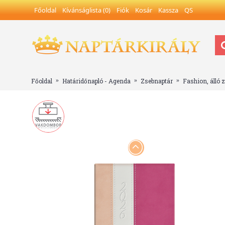
Főoldal
Kívánságlista (
0
)
Fiók
Kosár
Kassza
QS
Főoldal
Határidőnapló - Agenda
Zsebnaptár
Fashion, álló