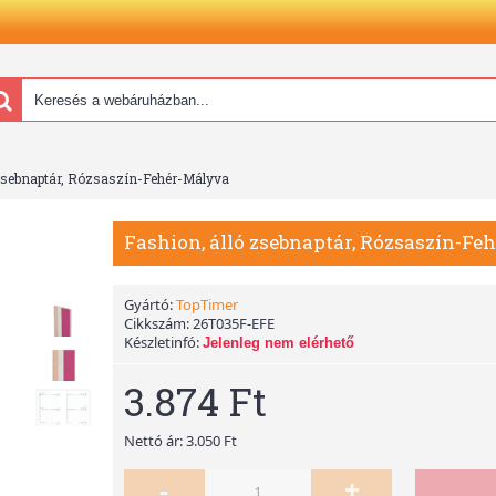
 zsebnaptár, Rózsaszín-Fehér-Mályva
Fashion, álló zsebnaptár, Rózsaszín-F
Gyártó:
TopTimer
Cikkszám:
26T035F-EFE
Készletinfó:
Jelenleg nem elérhető
3.874 Ft
Nettó ár: 3.050 Ft
-
+