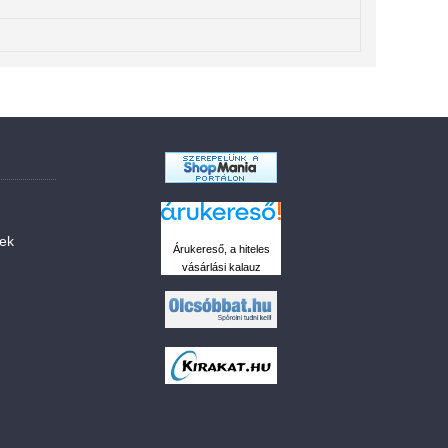
sek
Árukereső, a hiteles
vásárlási kalauz