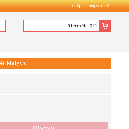
Belépés
Regisztráció
0 termék - 0 Ft
ehér-Mályva
Elfogyott