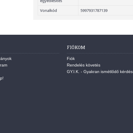
egyediesítés
Vonalkód
5997931787139
FIÓKOM
ványok
Fiók
gram
Rendelés követés
GY.I.K. - Gyakran ismétlődő kérdé
p!