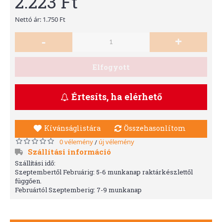
2.223 Ft
Nettó ár: 1.750 Ft
-
+
Elfogyott
Értesíts, ha elérhető
Kívánságlistára
Összehasonlítom
0 vélemény
új vélemény
/
Szállítási információ
Szállítási idő:
Szeptembertől Februárig: 5-6 munkanap raktárkészlettől
függően.
Februártól Szeptemberig: 7-9 munkanap