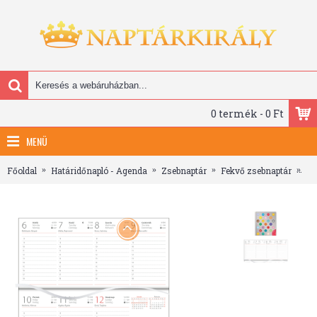
0 termék - 0 Ft
MENÜ
Főoldal
Határidőnapló - Agenda
Zsebnaptár
Fekvő zsebnaptár
Co