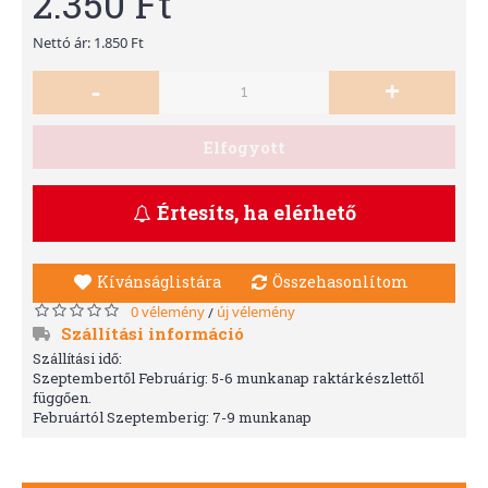
2.350 Ft
Nettó ár: 1.850 Ft
-
+
Elfogyott
Értesíts, ha elérhető
Kívánságlistára
Összehasonlítom
0 vélemény
új vélemény
/
Szállítási információ
Szállítási idő:
Szeptembertől Februárig: 5-6 munkanap raktárkészlettől
függően.
Februártól Szeptemberig: 7-9 munkanap