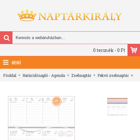
0 termék - 0 Ft
MENÜ
Főoldal
Határidőnapló - Agenda
Zsebnaptár
Fekvő zsebnaptár
Co