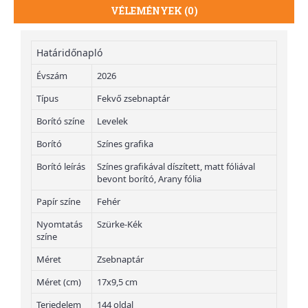
VÉLEMÉNYEK (0)
Határidőnapló
Évszám
2026
Típus
Fekvő zsebnaptár
Borító színe
Levelek
Borító
Színes grafika
Borító leírás
Színes grafikával díszített, matt fóliával
bevont borító, Arany fólia
Papír színe
Fehér
Nyomtatás
Szürke-Kék
színe
Méret
Zsebnaptár
Méret (cm)
17x9,5 cm
Terjedelem
144 oldal