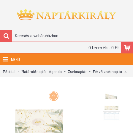
0 termék - 0 Ft
MENÜ
Főoldal
Határidőnapló - Agenda
Zsebnaptár
Fekvő zsebnaptár
Jo