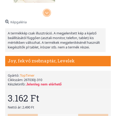
Képgaléria
A termékkép csak illusztráció. A megjelenített kép a kijelző
beállításától függően (asztali monitor, telefon, tablet) kis
mértékben változhat. A termékek megjelenítésénél használt
kiegészítők pl tablet, írószer stb. nem a termék részei.
Joy, fekvő zsebnaptár, Levelek
Gyártó:
TopTimer
Cikkszám:
26T030J-310
Készletinfó:
Jelenleg nem elérhető
3.162 Ft
Nettó ár: 2.490 Ft