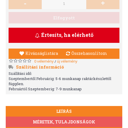
-
+
Elfogyott
Értesíts, ha elérhető
Kívánságlistára
Összehasonlítom
0 vélemény
új vélemény
/
Szállítási információ
Szállítási idő:
Szeptembertől Februárig: 5-6 munkanap raktárkészlettől
függően.
Februártól Szeptemberig: 7-9 munkanap
LEÍRÁS
MÉRETEK, TULAJDONSÁGOK