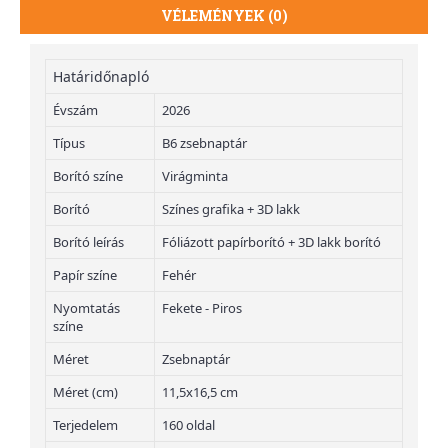
VÉLEMÉNYEK (0)
Határidőnapló
Évszám
2026
Típus
B6 zsebnaptár
Borító színe
Virágminta
Borító
Színes grafika + 3D lakk
Borító leírás
Fóliázott papírborító + 3D lakk borító
Papír színe
Fehér
Nyomtatás
Fekete - Piros
színe
Méret
Zsebnaptár
Méret (cm)
11,5x16,5 cm
Terjedelem
160 oldal