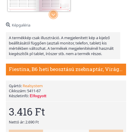
Képgaléria
A termékkép csak illusztráció. A megjelenített kép a kijelző
beállításától függően (asztali monitor, telefon, tablet) kis
mértékben változhat. A termékek megjelenítésénél használt
kiegészítők pl tablet, írószer stb. nem a termék részei.
Fiestina, B6 heti beosztású zsebnaptár, Virágminta
Gyártó:
Realsystem
Cikkszám:
5411-67
Készletinfó:
Elfogyott
3.416 Ft
Nettó ár: 2.690 Ft