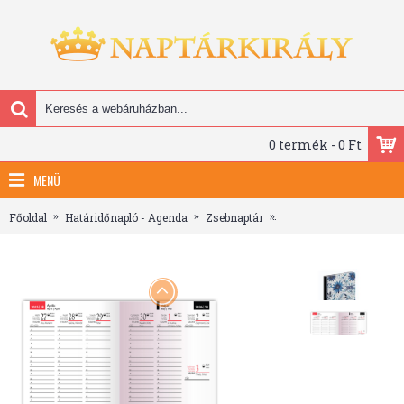
0 termék - 0 Ft
MENÜ
Főoldal
Határidőnapló - Agenda
Zsebnaptár
Fiestina, B6 heti beosz