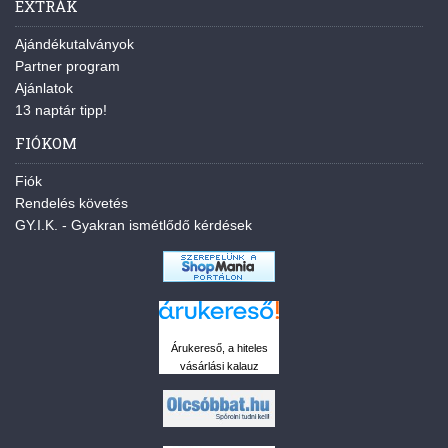
EXTRÁK
Ajándékutalványok
Partner program
Ajánlatok
13 naptár tipp!
FIÓKOM
Fiók
Rendelés követés
GY.I.K. - Gyakran ismétlődő kérdések
Árukereső, a hiteles
vásárlási kalauz