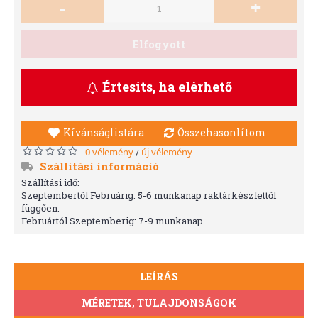
-
+
Elfogyott
Értesíts, ha elérhető
Kívánságlistára
Összehasonlítom
0 vélemény
új vélemény
/
Szállítási információ
Szállítási idő:
Szeptembertől Februárig: 5-6 munkanap raktárkészlettől
függően.
Februártól Szeptemberig: 7-9 munkanap
LEÍRÁS
MÉRETEK, TULAJDONSÁGOK