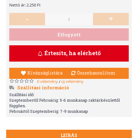
Nettó ár: 2.250 Ft
-
+
Elfogyott
Értesíts, ha elérhető
Kívánságlistára
Összehasonlítom
0 vélemény
új vélemény
/
Szállítási információ
Szállítási idő:
Szeptembertől Februárig: 5-6 munkanap raktárkészlettől
függően.
Februártól Szeptemberig: 7-9 munkanap
LEÍRÁS