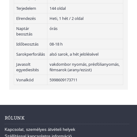
Terjedelem
144 oldal
Elrendezés
Heti, 1 hét / 2 oldal
Naptár
órás
beosztás
Időbeosztás
08-18 h
Sarokperforálás
alsó sarok, a hét jelölésével
Javasolt
vakdombor nyomás, présfólianyomás,
egyediesítés
fémsarok (arany/ezüst)
Vonalkód
5998609173711
RÓLUNK
Kapcsolat, személyes átvételi helyek
Szállítással kapcsolatos információ