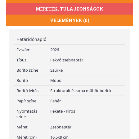
MÉRETEK, TULAJDONSÁGOK
VÉLEMÉNYEK (0)
Határidőnapló
Évszám
2026
Típus
Fekvő zsebnaptár
Borító színe
Szürke
Borító
Műbőr
Borító leírás
Struktúrált és sima műbőr borító
Papír színe
Fehér
Nyomtatás
Fekete - Piros
színe
Méret
Zsebnaptár
Méret (cm)
16,5x9 cm