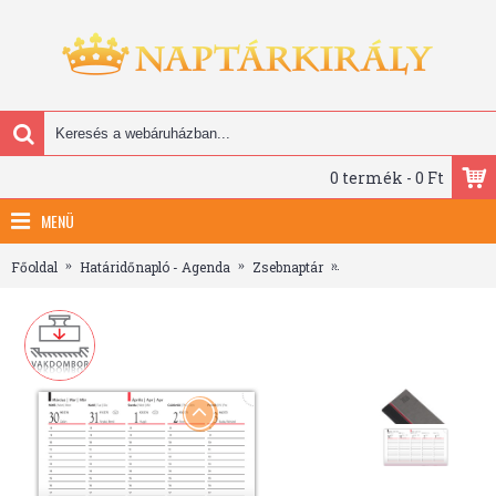
0 termék - 0 Ft
MENÜ
Főoldal
Határidőnapló - Agenda
Zsebnaptár
Kensington, fekvő zseb