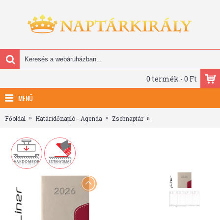
0 termék - 0 Ft
MENÜ
Főoldal
Határidőnapló - Agenda
Zsebnaptár
Memphis, fekvő zsebnap