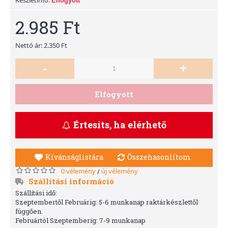
Elfogyott
2.985 Ft
Nettó ár: 2.350 Ft
-
+
Elfogyott
Értesíts, ha elérhető
Kívánságlistára
Összehasonlítom
0 vélemény
új vélemény
/
Szállítási információ
Szállítási idő:
Szeptembertől Februárig: 5-6 munkanap raktárkészlettől
függően.
Februártól Szeptemberig: 7-9 munkanap