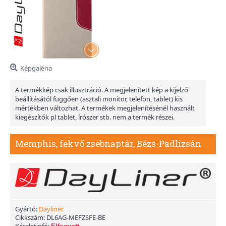
Képgaléria
A termékkép csak illusztráció. A megjelenített kép a kijelző
beállításától függően (asztali monitor, telefon, tablet) kis
mértékben változhat. A termékek megjelenítésénél használt
kiegészítők pl tablet, írószer stb. nem a termék részei.
Memphis, fekvő zsebnaptár, Bézs-Padlizsán
Gyártó:
Dayliner
Cikkszám:
DL6AG-MEFZSFE-BE
Készletinfó: