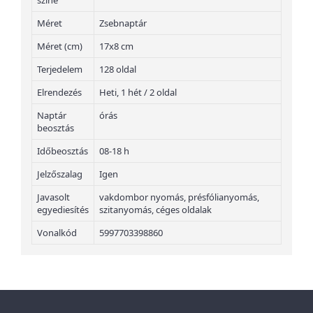
színe
Méret
Zsebnaptár
Méret (cm)
17x8 cm
Terjedelem
128 oldal
Elrendezés
Heti, 1 hét / 2 oldal
Naptár
órás
beosztás
Időbeosztás
08-18 h
Jelzőszalag
Igen
Javasolt
vakdombor nyomás, présfólianyomás,
egyediesítés
szitanyomás, céges oldalak
Vonalkód
5997703398860