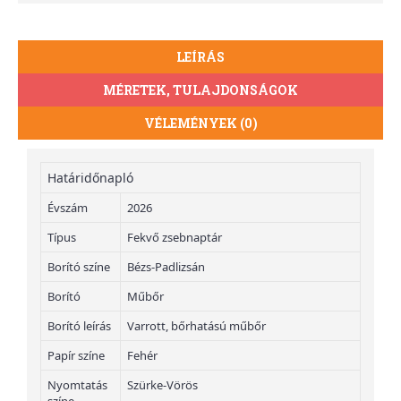
LEÍRÁS
MÉRETEK, TULAJDONSÁGOK
VÉLEMÉNYEK (0)
Határidőnapló
Évszám
2026
Típus
Fekvő zsebnaptár
Borító színe
Bézs-Padlizsán
Borító
Műbőr
Borító leírás
Varrott, bőrhatású műbőr
Papír színe
Fehér
Nyomtatás
Szürke-Vörös