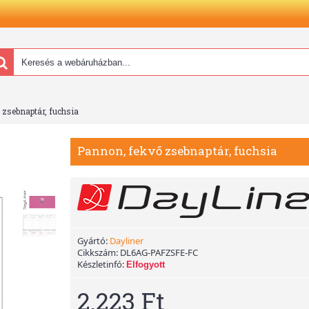
zsebnaptár, fuchsia
Pannon, fekvő zsebnaptár, fuchsia
Gyártó:
Dayliner
Cikkszám:
DL6AG-PAFZSFE-FC
Készletinfó:
Elfogyott
2.223 Ft