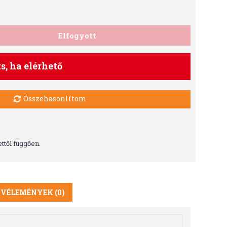
Elfogyott
ts, ha elérhető
Összehasonlítom
ttől függően.
VÉLEMÉNYEK (0)