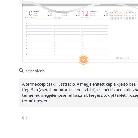
Képgaléria
A termékkép csak illusztráció. A megjelenített kép a kijelző beáll
függően (asztali monitor, telefon, tablet) kis mértékben változha
termékek megjelenítésénél használt kiegészítők pl tablet, írósz
termék részei.