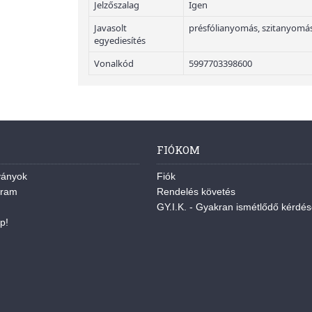
Jelzőszalag
Igen
Javasolt
présfólianyomás, szitanyomás
egyediesítés
Vonalkód
5997703398600
FIÓKOM
ványok
Fiók
gram
Rendelés követés
GY.I.K. - Gyakran ismétlődő kérdé
p!