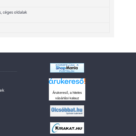
, céges oldalak
sek
Árukereső, a hiteles
vásárlási kalauz