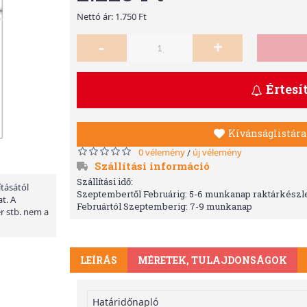
Nettó ár: 1.750 Ft
-
+
Értesí
Kívánságlistára
0 vélemény
új vélemény
/
Szállítási információ
Szállítási idő:
ításától
Szeptembertől Februárig: 5-6 munkanap raktárkészle
t. A
Februártól Szeptemberig: 7-9 munkanap
er stb. nem a
LEÍRÁS
MÉRETEK, TULAJDONSÁGOK
Határidőnapló