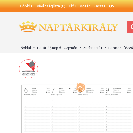
Főoldal
Kívánságlista (
0
)
Fiók
Kosár
Kassza
QS
Főoldal
Határidőnapló - Agenda
Zsebnaptár
Pannon, fekvő 