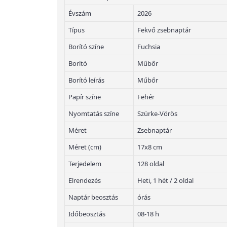
Évszám
2026
Típus
Fekvő zsebnaptár
Borító színe
Fuchsia
Borító
Műbőr
Borító leírás
Műbőr
Papír színe
Fehér
Nyomtatás színe
Szürke-Vörös
Méret
Zsebnaptár
Méret (cm)
17x8 cm
Terjedelem
128 oldal
Elrendezés
Heti, 1 hét / 2 oldal
Naptár beosztás
órás
Időbeosztás
08-18 h