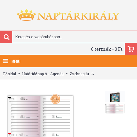
0 termék - 0 Ft
MENÜ
Főoldal
Határidőnapló - Agenda
Zsebnaptár
Picture, álló zsebnaptá