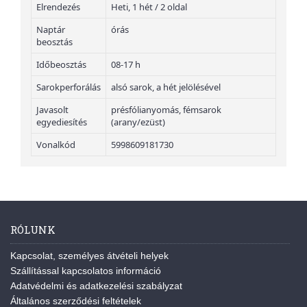
Elrendezés
Heti, 1 hét / 2 oldal
Naptár
órás
beosztás
Időbeosztás
08-17 h
Sarokperforálás
alsó sarok, a hét jelölésével
Javasolt
présfólianyomás, fémsarok
egyediesítés
(arany/ezüst)
Vonalkód
5998609181730
RÓLUNK
Kapcsolat, személyes átvételi helyek
Szállítással kapcsolatos információ
Adatvédelmi és adatkezelési szabályzat
Általános szerződési feltételek