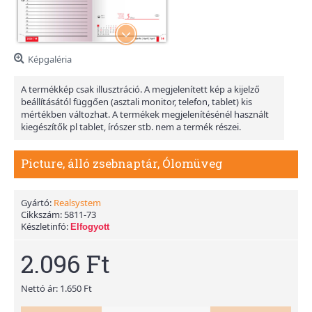
Képgaléria
A termékkép csak illusztráció. A megjelenített kép a kijelző
beállításától függően (asztali monitor, telefon, tablet) kis
mértékben változhat. A termékek megjelenítésénél használt
kiegészítők pl tablet, írószer stb. nem a termék részei.
Picture, álló zsebnaptár, Ólomüveg
Gyártó:
Realsystem
Cikkszám:
5811-73
Készletinfó:
Elfogyott
2.096 Ft
Nettó ár: 1.650 Ft