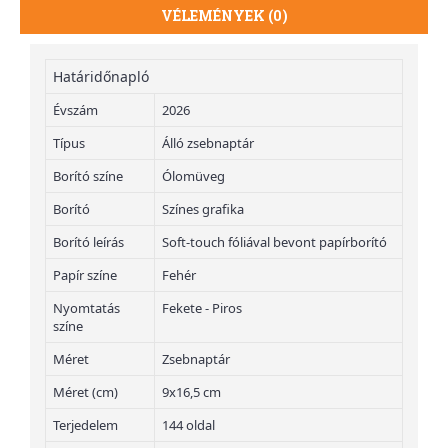
VÉLEMÉNYEK (0)
Határidőnapló
Évszám
2026
Típus
Álló zsebnaptár
Borító színe
Ólomüveg
Borító
Színes grafika
Borító leírás
Soft-touch fóliával bevont papírborító
Papír színe
Fehér
Nyomtatás
Fekete - Piros
színe
Méret
Zsebnaptár
Méret (cm)
9x16,5 cm
Terjedelem
144 oldal