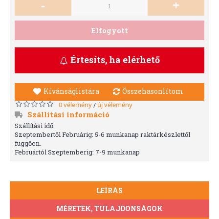
-
+
Elfogyott
Értesíts, ha elérhető
Kívánságlistára
Összehasonlítom
0 vélemény
új vélemény
/
Szállítási információ
Szállítási idő:
Szeptembertől Februárig: 5-6 munkanap raktárkészlettől
függően.
Februártól Szeptemberig: 7-9 munkanap
LEÍRÁS
MÉRETEK, TULAJDONSÁGOK