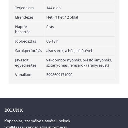
Terjedelem
144 oldal
Elrendezés
Heti, 1 hét / 2 oldal
Naptár
órás
beosztás
Időbeosztás
08-18 h
Sarokperforálás
alsó sarok, a hét jelölésével
Javasolt
vakdombor nyomás, présfólianyomás,
egyediesítés
szitanyomás, fémsarok (arany/ezüst)
Vonalkód
5998609171090
RÓLUNK
Kapcsolat, személyes átvételi helyek
Szállítással kapcsolatos információ