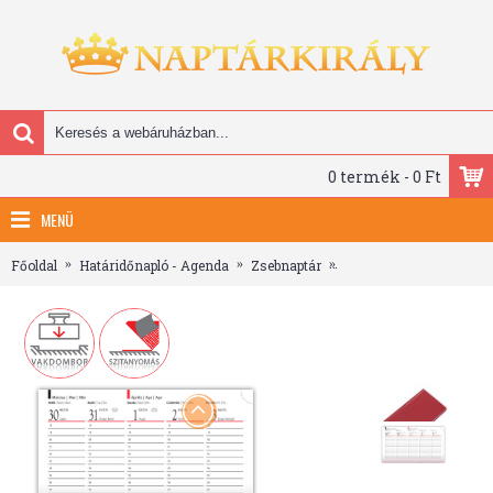
0 termék - 0 Ft
MENÜ
Főoldal
Határidőnapló - Agenda
Zsebnaptár
Standard, fekvő zsebna