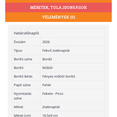
MÉRETEK, TULAJDONSÁGOK
VÉLEMÉNYEK (0)
Határidőnapló
Évszám
2026
Típus
Fekvő zsebnaptár
Borító színe
Bordó
Borító
Műbőr
Borító leírás
Fényes műbőr borító
Papír színe
Fehér
Nyomtatás
Fekete - Piros
színe
Méret
Zsebnaptár
Méret (cm)
16,5x9 cm