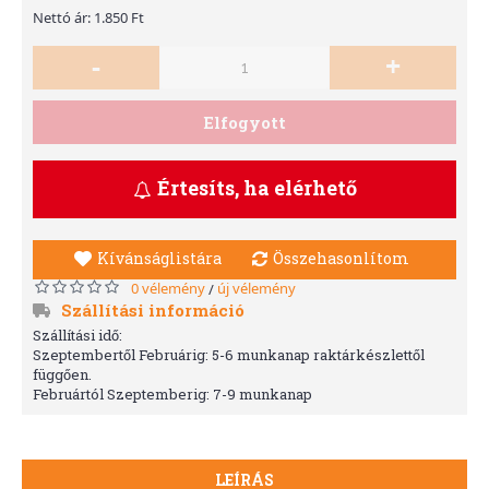
Nettó ár: 1.850 Ft
-
+
Elfogyott
Értesíts, ha elérhető
Kívánságlistára
Összehasonlítom
0 vélemény
új vélemény
/
Szállítási információ
Szállítási idő:
Szeptembertől Februárig: 5-6 munkanap raktárkészlettől
függően.
Februártól Szeptemberig: 7-9 munkanap
LEÍRÁS