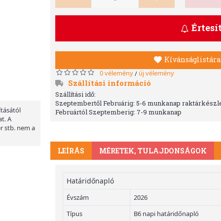
Értesí
Kívánságlistára
0 vélemény
új vélemény
/
Szállítási információ
Szállítási idő:
Szeptembertől Februárig: 5-6 munkanap raktárkészle
ításától
Februártól Szeptemberig: 7-9 munkanap
t. A
er stb. nem a
LEÍRÁS
MÉRETEK, TULAJDONSÁGOK
Határidőnapló
Évszám
2026
Típus
B6 napi határidőnapló