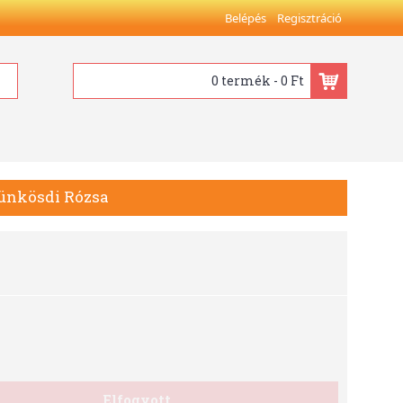
Belépés
Regisztráció
0 termék - 0 Ft
Pünkösdi Rózsa
Elfogyott