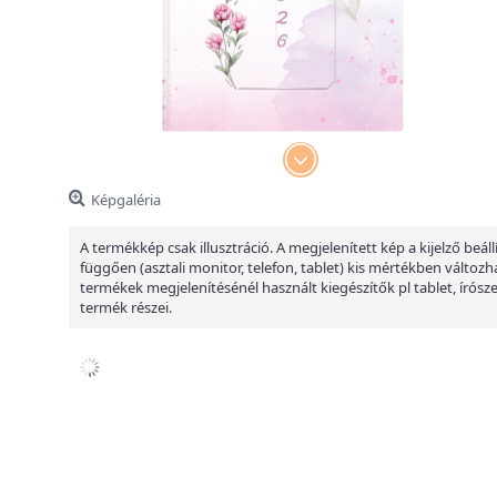
Képgaléria
A termékkép csak illusztráció. A megjelenített kép a kijelző beáll
függően (asztali monitor, telefon, tablet) kis mértékben változha
termékek megjelenítésénél használt kiegészítők pl tablet, írósz
termék részei.