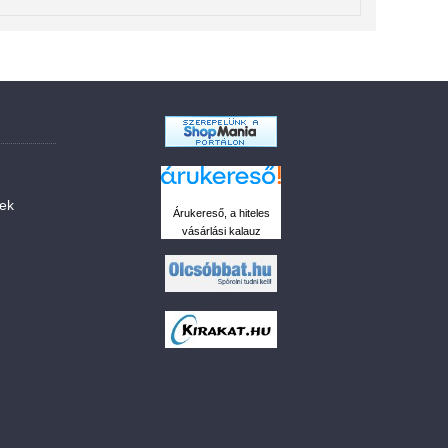
sek
Árukereső, a hiteles
vásárlási kalauz