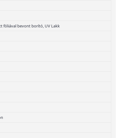
tt fóliával bevont borító, UV Lakk
on