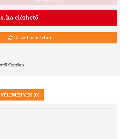
ts, ha elérhető
Összehasonlítom
ttől függően.
VÉLEMÉNYEK (0)