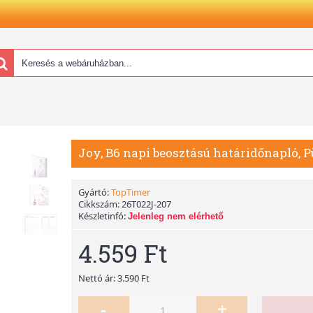
Joy, B6 napi beosztású határidőnapló, 
Gyártó:
TopTimer
Cikkszám:
26T022J-207
Készletinfó:
Jelenleg nem elérhető
4.559 Ft
Nettó ár: 3.590 Ft
-
+