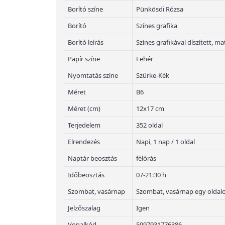
Borító színe
Pünkösdi Rózsa
Borító
Színes grafika
Borító leírás
Színes grafikával díszített, ma
Papír színe
Fehér
Nyomtatás színe
Szürke-Kék
Méret
B6
Méret (cm)
12x17 cm
Terjedelem
352 oldal
Elrendezés
Napi, 1 nap / 1 oldal
Naptár beosztás
félórás
Időbeosztás
07-21:30 h
Szombat, vasárnap
Szombat, vasárnap egy oldal
Jelzőszalag
Igen
Vonalkód
5997931776386