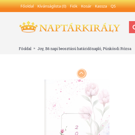
Főoldal
Kívánságlista (
0
)
Fiók
Kosár
Kassza
QS
Főoldal
Joy, B6 napi beosztású határidőnapló, Pünkösdi Rózsa