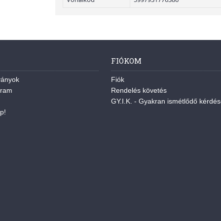
FIÓKOM
ványok
Fiók
gram
Rendelés követés
GY.I.K. - Gyakran ismétlődő kérdé
p!