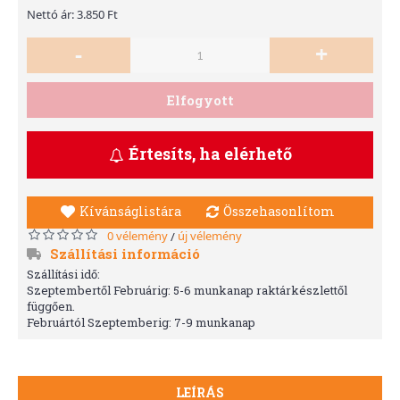
Nettó ár: 3.850 Ft
-
+
Elfogyott
Értesíts, ha elérhető
Kívánságlistára
Összehasonlítom
0 vélemény
új vélemény
/
Szállítási információ
Szállítási idő:
Szeptembertől Februárig: 5-6 munkanap raktárkészlettől
függően.
Februártól Szeptemberig: 7-9 munkanap
LEÍRÁS