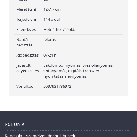
Méret (cm)
12x17 cm
Terjedelem
144 oldal
Elrendezés
Heti, 1 hét / 2 oldal
Naptár
félórás
beosztás
Időbeosztás
07-21 h
Javasolt
vakdombor nyomás, présfólianyomás,
egyediesítés
szitanyomás, digitális transzfer
nyomtatás, névnyomás
Vonalkód
5997931786972
RÓLUNK
Kapcsolat, személyes átvételi helyek