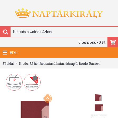
0 termék - 0 Ft
MENÜ
Főoldal
Kredo, B6 heti beosztású határidőnapló, Bordó-Barack