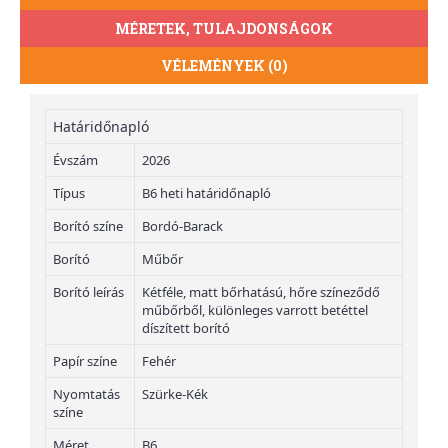
MÉRETEK, TULAJDONSÁGOK
VÉLEMÉNYEK (0)
Határidőnapló
Évszám
2026
Típus
B6 heti határidőnapló
Borító színe
Bordó-Barack
Borító
Műbőr
Borító leírás
Kétféle, matt bőrhatású, hőre színeződő
műbőrből, különleges varrott betéttel
díszített borító
Papír színe
Fehér
Nyomtatás
Szürke-Kék
színe
Méret
B6