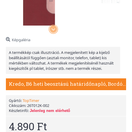
Képgaléria
A termékkép csak illusztráció. A megjelenített kép a kijelző
beállításától függően (asztali monitor, telefon, tablet) kis
mértékben változhat. A termékek megjelenítésénél használt
kiegészítők pl tablet, írószer stb. nem a termék részei.
Kredo, B6 heti beosztású határidőnapló, Bordó-Barack
Gyártó:
TopTimer
Cikkszám:
26T012K-002
Készletinfó:
Jelenleg nem elérhető
4.890 Ft