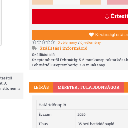
Értesí
Kívánságlistára
0 vélemény
új vélemény
/
Szállítási információ
Szállítási idő:
Szeptembertől Februárig: 5-6 munkanap raktárkészle
Februártól Szeptemberig: 7-9 munkanap
ításától
t. A
LEÍRÁS
MÉRETEK, TULAJDONSÁGOK
er stb. nem a
Határidőnapló
Évszám
2026
Típus
B5 heti határidőnapló