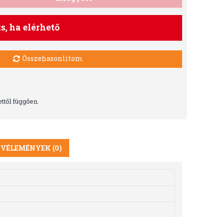
ts, ha elérhető
Összehasonlítom
ttől függően.
VÉLEMÉNYEK (0)