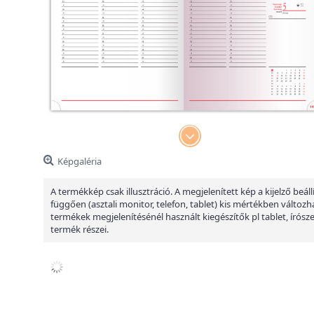
Képgaléria
A termékkép csak illusztráció. A megjelenített kép a kijelző beáll
függően (asztali monitor, telefon, tablet) kis mértékben változha
termékek megjelenítésénél használt kiegészítők pl tablet, írósz
termék részei.