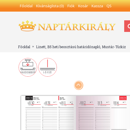
Főoldal
Kívánságlista (
0
)
Fiók
Kosár
Kassza
QS
Főoldal
Linett, B5 heti beosztású határidőnapló, Mustár-Türkiz