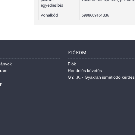
egyediesítés
Vonalkód
5998609161336
FIÓKOM
ványok
Fiók
gram
Rendelés követés
GY.I.K. - Gyakran ismétlődő kérdé
p!