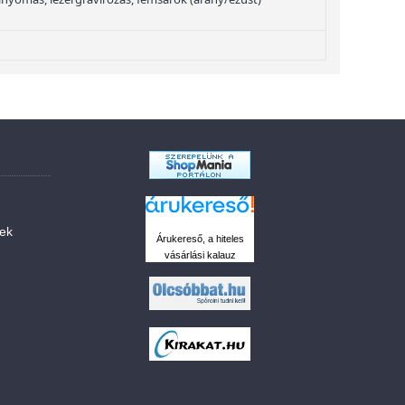
sek
Árukereső, a hiteles
vásárlási kalauz