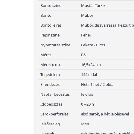
Borító színe
Mustár-Türkiz
Borító
Műbőr
Borító leírás
Műbőr, díszvarrással készült b
Papír színe
Fehér
Nyomtatás színe
Fekete - Piros
Méret
B5
Méret (cm)
16,5x24 cm
Terjedelem
144 oldal
Elrendezés
Heti, 1 hét / 2 oldal
Naptár beosztás
félórás
Időbeosztás
07-20 h
Sarokperforálás
alsó sarok, a hét jelölésével
Jelzőszalag
Igen
Javasolt
vakdombor nyomás, présfólian