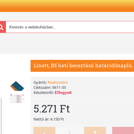
Linett, B5 heti beosztású határidőnapló
Gyártó:
Realsystem
Cikkszám:
5611-33
Készletinfó:
Elfogyott
5.271 Ft
Nettó ár: 4.150 Ft
-
+