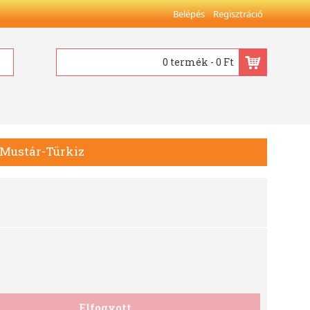
Belépés
Regisztráció
0 termék - 0 Ft
, Mustár-Türkiz
Elfogyott