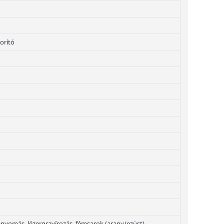
orító
yomás, lézergravírozás, fémsarok (arany/ezüst)