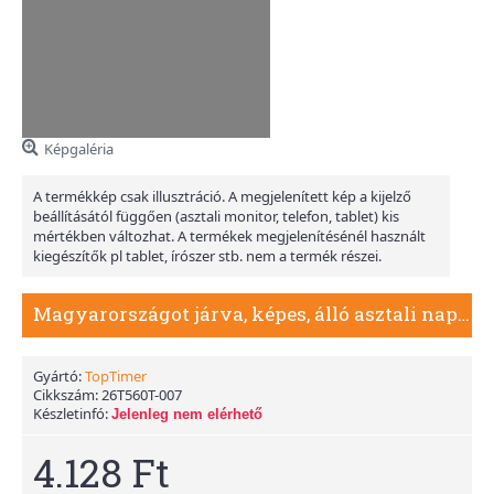
Képgaléria
A termékkép csak illusztráció. A megjelenített kép a kijelző
beállításától függően (asztali monitor, telefon, tablet) kis
mértékben változhat. A termékek megjelenítésénél használt
kiegészítők pl tablet, írószer stb. nem a termék részei.
Magyarországot járva, képes, álló asztali naptár T056, Bézs
Gyártó:
TopTimer
Cikkszám:
26T560T-007
Készletinfó:
Jelenleg nem elérhető
4.128 Ft