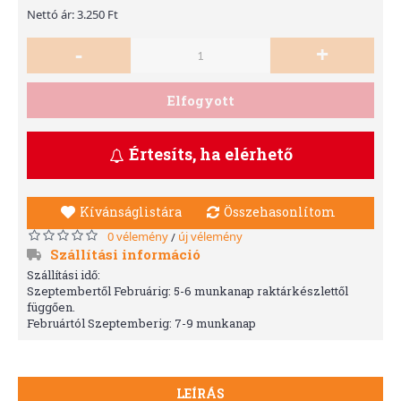
Nettó ár: 3.250 Ft
-
+
Elfogyott
Értesíts, ha elérhető
Kívánságlistára
Összehasonlítom
0 vélemény
új vélemény
/
Szállítási információ
Szállítási idő:
Szeptembertől Februárig: 5-6 munkanap raktárkészlettől
függően.
Februártól Szeptemberig: 7-9 munkanap
LEÍRÁS