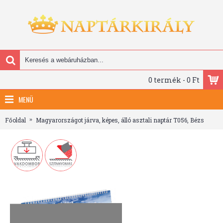
0 termék - 0 Ft
MENÜ
Főoldal
Magyarországot járva, képes, álló asztali naptár T056, Bézs