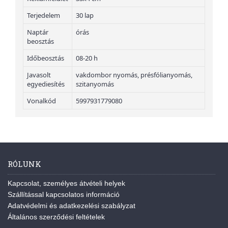
Terjedelem
30 lap
Naptár
órás
beosztás
Időbeosztás
08-20 h
Javasolt
vakdombor nyomás, présfólianyomás,
egyediesítés
szitanyomás
Vonalkód
5997931779080
RÓLUNK
Kapcsolat, személyes átvételi helyek
Szállítással kapcsolatos információ
Adatvédelmi és adatkezelési szabályzat
Általános szerződési feltételek