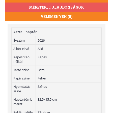
MÉRETEK, TULAJDONSÁGOK
VÉLEMÉNYEK (0)
Asztali naptár
Évszám
2026
Álló/Fekvő
Álló
Képes/Kép
Képes
nélküli
Tartó színe
Bézs
Papír színe
Fehér
Nyomtatás
Színes
színe
Naptártömb
32,5x15,5 cm
méret
Reklámfelület
33x4 cm