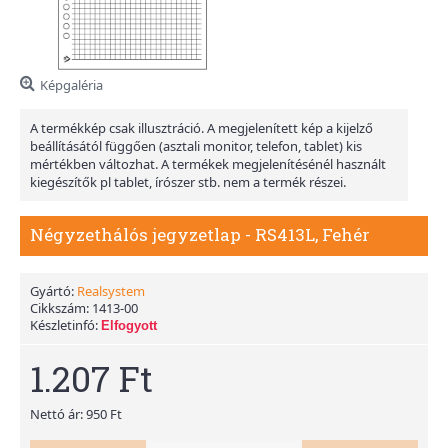
Képgaléria
A termékkép csak illusztráció. A megjelenített kép a kijelző
beállításától függően (asztali monitor, telefon, tablet) kis
mértékben változhat. A termékek megjelenítésénél használt
kiegészítők pl tablet, írószer stb. nem a termék részei.
Négyzethálós jegyzetlap - RS413L, Fehér
Gyártó:
Realsystem
Cikkszám:
1413-00
Készletinfó:
Elfogyott
1.207 Ft
Nettó ár: 950 Ft