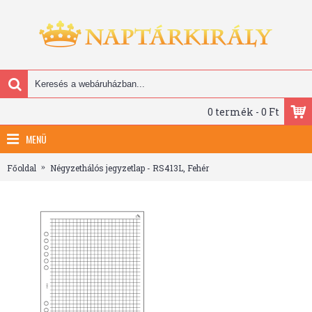
0 termék - 0 Ft
MENÜ
Főoldal
Négyzethálós jegyzetlap - RS413L, Fehér