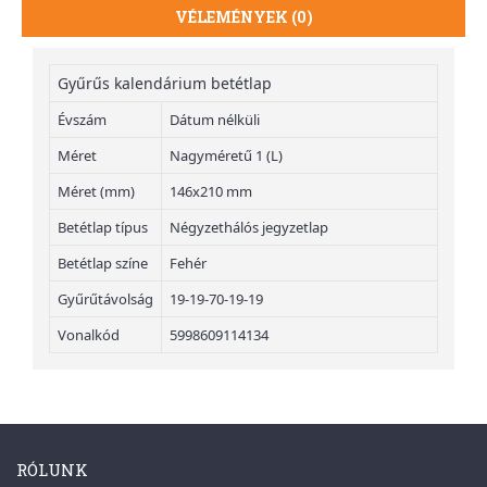
VÉLEMÉNYEK (0)
Gyűrűs kalendárium betétlap
Évszám
Dátum nélküli
Méret
Nagyméretű 1 (L)
Méret (mm)
146x210 mm
Betétlap típus
Négyzethálós jegyzetlap
Betétlap színe
Fehér
Gyűrűtávolság
19-19-70-19-19
Vonalkód
5998609114134
RÓLUNK