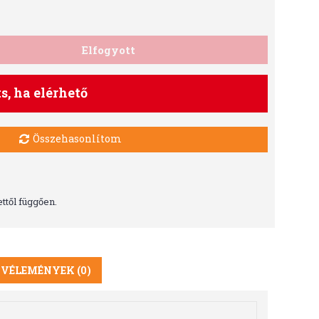
Elfogyott
ts, ha elérhető
Összehasonlítom
ttől függően.
VÉLEMÉNYEK (0)