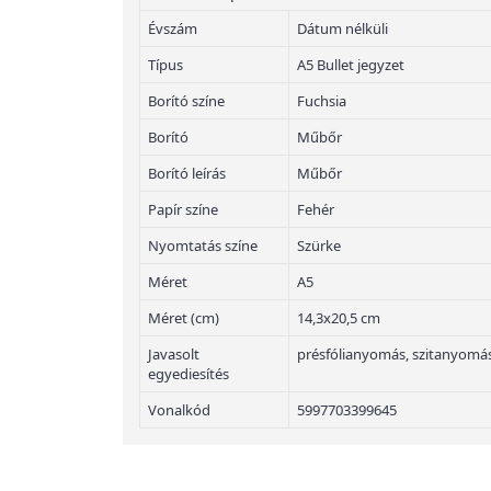
Évszám
Dátum nélküli
Típus
A5 Bullet jegyzet
Borító színe
Fuchsia
Borító
Műbőr
Borító leírás
Műbőr
Papír színe
Fehér
Nyomtatás színe
Szürke
Méret
A5
Méret (cm)
14,3x20,5 cm
Javasolt
présfólianyomás, szitanyomás
egyediesítés
Vonalkód
5997703399645