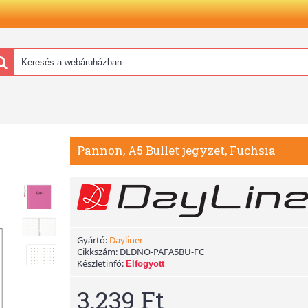
Pannon, A5 Bullet jegyzet, Fuchsia
Gyártó:
Dayliner
Cikkszám:
DLDNO-PAFA5BU-FC
Készletinfó:
Elfogyott
3.239 Ft