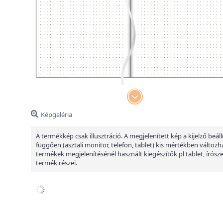
Képgaléria
A termékkép csak illusztráció. A megjelenített kép a kijelző beáll
függően (asztali monitor, telefon, tablet) kis mértékben változha
termékek megjelenítésénél használt kiegészítők pl tablet, írósz
termék részei.