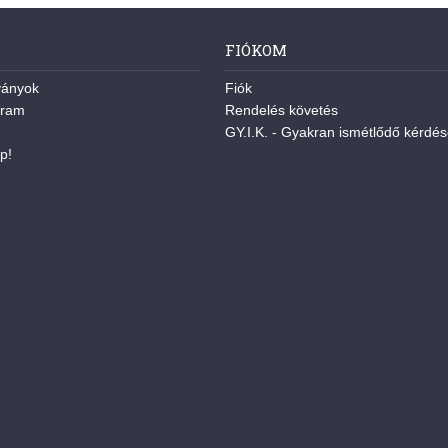
FIÓKOM
ványok
Fiók
gram
Rendelés követés
GY.I.K. - Gyakran ismétlődő kérdé
p!