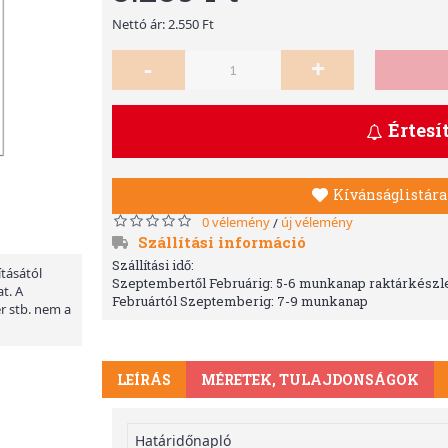
Nettó ár: 2.550 Ft
-
+
Értesí
Kívánságlistára
0 vélemény
új vélemény
/
Szállítási információ
Szállítási idő:
ításától
Szeptembertől Februárig: 5-6 munkanap raktárkészle
t. A
Februártól Szeptemberig: 7-9 munkanap
er stb. nem a
LEÍRÁS
MÉRETEK, TULAJDONSÁGOK
Határidőnapló