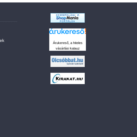
sek
Árukereső, a hiteles
vásárlási kalauz