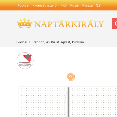
Főoldal
Kívánságlista (
0
)
Fiók
Kosár
Kassza
QS
Főoldal
Pannon, A5 Bullet jegyzet, Fuchsia