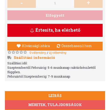
-
+
Elfogyott
Értesíts, ha elérhető
Kívánságlistára
Összehasonlítom
0 vélemény
új vélemény
/
Szállítási információ
Szállítási idő:
Szeptembertől Februárig: 5-6 munkanap raktárkészlettől
függően.
Februártól Szeptemberig: 7-9 munkanap
LEÍRÁS
MÉRETEK, TULAJDONSÁGOK