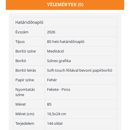
VÉLEMÉNYEK (0)
Határidőnapló
Évszám
2026
Típus
B5 heti határidőnapló
Borító színe
Meditáció
Borító
Színes grafika
Borító leírás
Soft-touch fóliával bevont papírborító
Papír színe
Fehér
Nyomtatás
Fekete - Piros
színe
Méret
B5
Méret (cm)
16,5x24 cm
Terjedelem
144 oldal