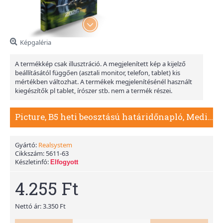
Képgaléria
A termékkép csak illusztráció. A megjelenített kép a kijelző
beállításától függően (asztali monitor, telefon, tablet) kis
mértékben változhat. A termékek megjelenítésénél használt
kiegészítők pl tablet, írószer stb. nem a termék részei.
Picture, B5 heti beosztású határidőnapló, Meditáció
Gyártó:
Realsystem
Cikkszám:
5611-63
Készletinfó:
Elfogyott
4.255 Ft
Nettó ár: 3.350 Ft