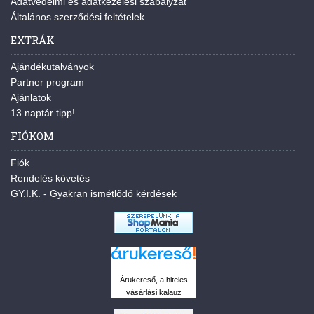
Adatvédelmi és adatkezelési szabályzat
Általános szerződési feltételek
EXTRÁK
Ajándékutalványok
Partner program
Ajánlatok
13 naptár tipp!
FIÓKOM
Fiók
Rendelés követés
GY.I.K. - Gyakran ismétlődő kérdések
Árukereső, a hiteles
vásárlási kalauz