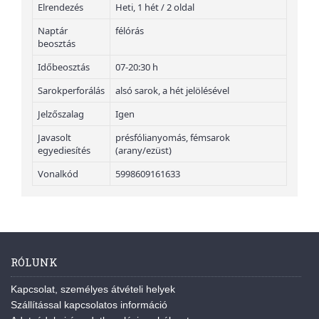
Elrendezés
Heti, 1 hét / 2 oldal
Naptár
félórás
beosztás
Időbeosztás
07-20:30 h
Sarokperforálás
alsó sarok, a hét jelölésével
Jelzőszalag
Igen
Javasolt
présfólianyomás, fémsarok
egyediesítés
(arany/ezüst)
Vonalkód
5998609161633
RÓLUNK
Kapcsolat, személyes átvételi helyek
Szállítással kapcsolatos információ