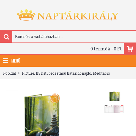
0 termék - 0 Ft
MENÜ
Főoldal
Picture, B5 heti beosztású határidőnapló, Meditáció