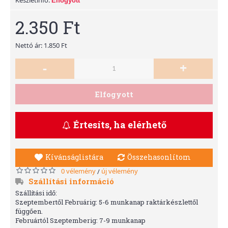
Elfogyott
2.350 Ft
Nettó ár: 1.850 Ft
-
+
Elfogyott
Értesíts, ha elérhető
Kívánságlistára
Összehasonlítom
0 vélemény
új vélemény
/
Szállítási információ
Szállítási idő:
Szeptembertől Februárig: 5-6 munkanap raktárkészlettől
függően.
Februártól Szeptemberig: 7-9 munkanap