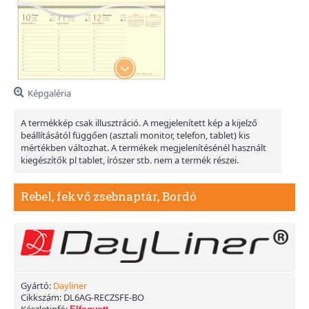
Képgaléria
A termékkép csak illusztráció. A megjelenített kép a kijelző
beállításától függően (asztali monitor, telefon, tablet) kis
mértékben változhat. A termékek megjelenítésénél használt
kiegészítők pl tablet, írószer stb. nem a termék részei.
Rebel, fekvő zsebnaptár, Bordó
Gyártó:
Dayliner
Cikkszám:
DL6AG-RECZSFE-BO
Készletinfó: