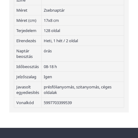
színe
Méret
Zsebnaptár
Méret (cm)
17x8 cm
Terjedelem
128 oldal
Elrendezés
Heti, 1 hét / 2 oldal
Naptár
órás
beosztás
Időbeosztás
08-18 h
Jelzőszalag
Igen
Javasolt
présfólianyomás, szitanyomás, céges
egyediesítés
oldalak
Vonalkód
5997703399539