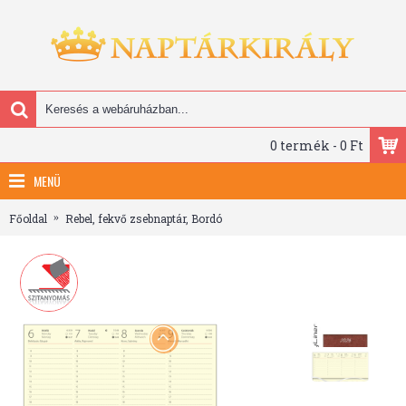
0 termék - 0 Ft
MENÜ
Főoldal
Rebel, fekvő zsebnaptár, Bordó