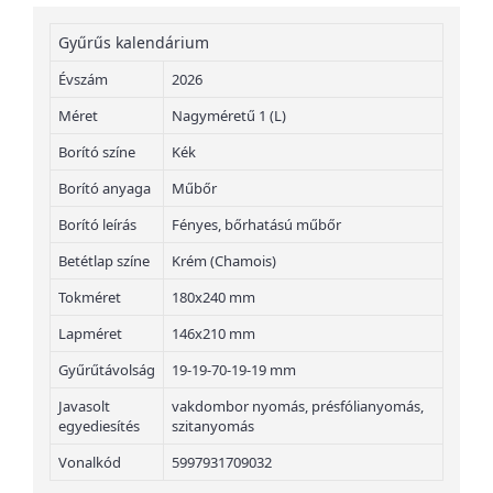
Gyűrűs kalendárium
Évszám
2026
Méret
Nagyméretű 1 (L)
Borító színe
Kék
Borító anyaga
Műbőr
Borító leírás
Fényes, bőrhatású műbőr
Betétlap színe
Krém (Chamois)
Tokméret
180x240 mm
Lapméret
146x210 mm
Gyűrűtávolság
19-19-70-19-19 mm
Javasolt
vakdombor nyomás, présfólianyomás,
egyediesítés
szitanyomás
Vonalkód
5997931709032