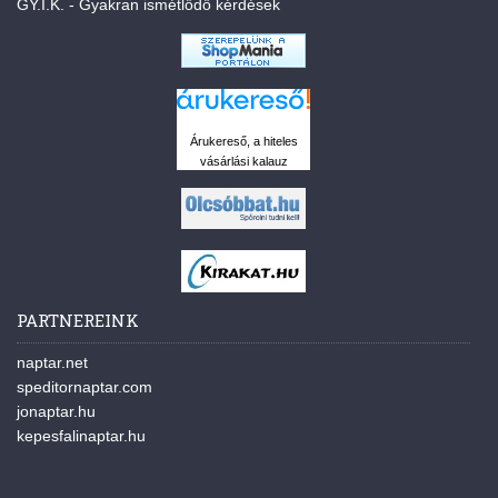
GY.I.K. - Gyakran ismétlődő kérdések
Árukereső, a hiteles
vásárlási kalauz
PARTNEREINK
naptar.net
speditornaptar.com
jonaptar.hu
kepesfalinaptar.hu