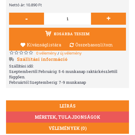
Nettó ár: 10.890 Ft
-
+
KOSÁRBA TESZEM
Kívánságlistára
Összehasonlítom
0 vélemény
új vélemény
/
Szállítási információ
Szállítási idő:
Szeptembertől Februárig: 5-6 munkanap raktárkészlettől
függően.
Februártól Szeptemberig: 7-9 munkanap
LEÍRÁS
MÉRETEK, TULAJDONSÁGOK
VÉLEMÉNYEK (0)