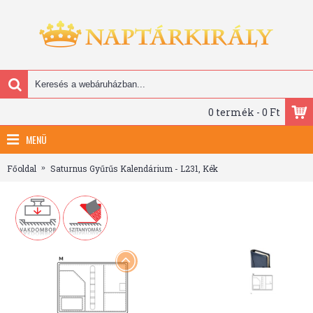
0 termék - 0 Ft
MENÜ
Főoldal
Saturnus Gyűrűs Kalendárium - L231, Kék