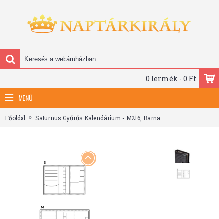
0 termék - 0 Ft
MENÜ
Főoldal
Saturnus Gyűrűs Kalendárium - M216, Barna