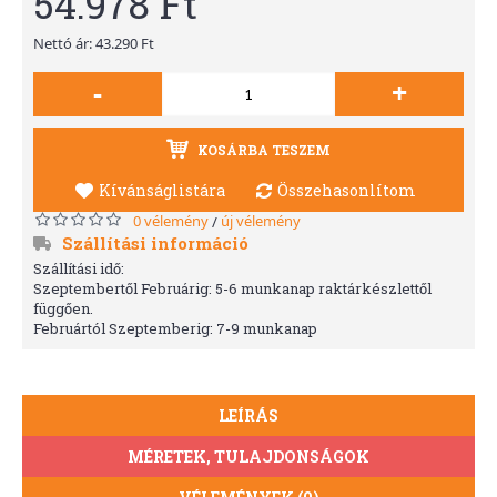
54.978 Ft
Nettó ár: 43.290 Ft
-
+
KOSÁRBA TESZEM
Kívánságlistára
Összehasonlítom
0 vélemény
új vélemény
/
Szállítási információ
Szállítási idő:
Szeptembertől Februárig: 5-6 munkanap raktárkészlettől
függően.
Februártól Szeptemberig: 7-9 munkanap
LEÍRÁS
MÉRETEK, TULAJDONSÁGOK