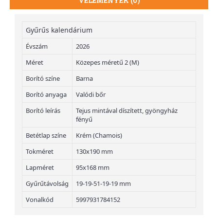
VÉLEMÉNYEK (0)
Gyűrűs kalendárium
Évszám
2026
Méret
Közepes méretű 2 (M)
Borító színe
Barna
Borító anyaga
Valódi bőr
Borító leírás
Tejus mintával díszített, gyöngyház
fényű
Betétlap színe
Krém (Chamois)
Tokméret
130x190 mm
Lapméret
95x168 mm
Gyűrűtávolság
19-19-51-19-19 mm
Vonalkód
5997931784152