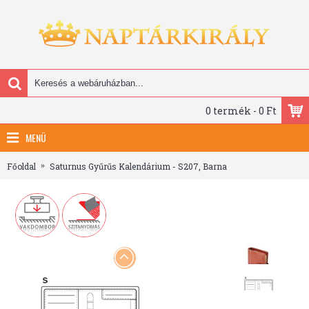
0 termék - 0 Ft
MENÜ
Főoldal
Saturnus Gyűrűs Kalendárium - S207, Barna