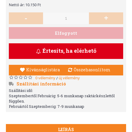
Nettó ár: 10.150 Ft
-
+
Elfogyott
Értesíts, ha elérhető
Kívánságlistára
Összehasonlítom
0 vélemény
új vélemény
/
Szállítási információ
Szállítási idő:
Szeptembertől Februárig: 5-6 munkanap raktárkészlettől
függően.
Februártól Szeptemberig: 7-9 munkanap
LEÍRÁS