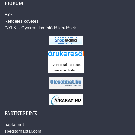
FIÓKOM
Fiók
Rendelés követés
GY.I.K. - Gyakran ismétlődő kérdések
Árukereső, a hiteles
vásárlási kalauz
PARTNEREINK
naptar.net
speditornaptar.com