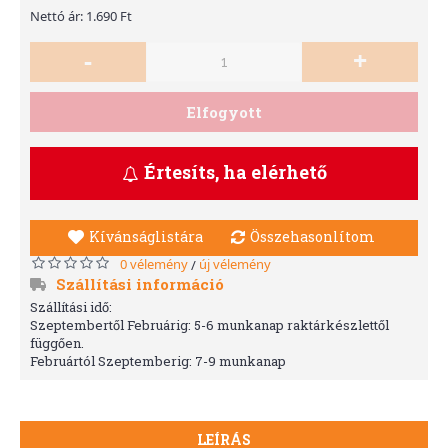
Nettó ár: 1.690 Ft
-
+
Elfogyott
Értesíts, ha elérhető
Kívánságlistára
Összehasonlítom
0 vélemény
új vélemény
/
Szállítási információ
Szállítási idő:
Szeptembertől Februárig: 5-6 munkanap raktárkészlettől
függően.
Februártól Szeptemberig: 7-9 munkanap
LEÍRÁS