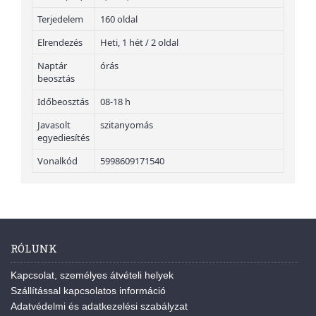
Terjedelem
160 oldal
Elrendezés
Heti, 1 hét / 2 oldal
Naptár
órás
beosztás
Időbeosztás
08-18 h
Javasolt
szitanyomás
egyediesítés
Vonalkód
5998609171540
RÓLUNK
Kapcsolat, személyes átvételi helyek
Szállítással kapcsolatos információ
Adatvédelmi és adatkezelési szabályzat