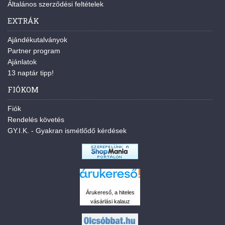
Általános szerződési feltételek
EXTRÁK
Ajándékutalványok
Partner program
Ajánlatok
13 naptár tipp!
FIÓKOM
Fiók
Rendelés követés
GY.I.K. - Gyakran ismétlődő kérdések
Árukereső, a hiteles
vásárlási kalauz