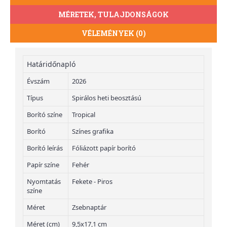
MÉRETEK, TULAJDONSÁGOK
VÉLEMÉNYEK (0)
Határidőnapló
Évszám
2026
Típus
Spirálos heti beosztású
Borító színe
Tropical
Borító
Színes grafika
Borító leírás
Fóliázott papír borító
Papír színe
Fehér
Nyomtatás
Fekete - Piros
színe
Méret
Zsebnaptár
Méret (cm)
9,5x17,1 cm