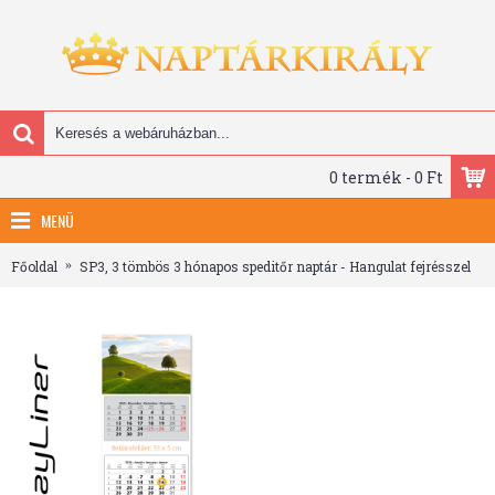
0 termék - 0 Ft
MENÜ
Főoldal
SP3, 3 tömbös 3 hónapos speditőr naptár - Hangulat fejrésszel