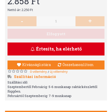
2.858 Ft
Nettó ár: 2.250 Ft
-
+
Elfogyott
Értesíts, ha elérhető
Kívánságlistára
Összehasonlítom
0 vélemény
új vélemény
/
Szállítási információ
Szállítási idő:
Szeptembertől Februárig: 5-6 munkanap raktárkészlettől
függően.
Februártól Szeptemberig: 7-9 munkanap