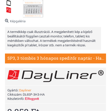
Képgaléria
A termékkép csak illusztráció. A megjelenített kép a kijelző
beállításától függően (asztali monitor, telefon, tablet) kis
mértékben változhat. A termékek megjelenítésénél használt
kiegészítők pl tablet, írószer stb. nem a termék részei.
SP3, 3 tömbös 3 hónapos speditőr naptár - Hangulat fejrésszel
Gyártó:
Dayliner
Cikkszám:
DL6SP-3H3-HA
Készletinfó:
Elfogyott