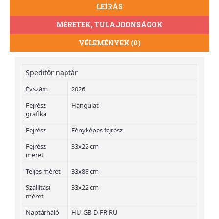
LEÍRÁS
MÉRETEK, TULAJDONSÁGOK
VÉLEMÉNYEK (0)
Speditőr naptár
Évszám
2026
Fejrész
Hangulat
grafika
Fejrész
Fényképes fejrész
Fejrész
33x22 cm
méret
Teljes méret
33x88 cm
Szállítási
33x22 cm
méret
Naptárháló
HU-GB-D-FR-RU