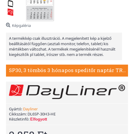
Képgaléria
A termékkép csak illusztráció. A megjelenített kép a kijelző
beállításától függően (asztali monitor, telefon, tablet) kis
mértékben változhat. A termékek megjelenítésénél használt
kiegészítők pl tablet, írószer stb. nem a termék részei.
SP30, 3 tömbös 3 hónapos speditőr naptár TRN - Hegy fejrésszel
Gyártó:
Dayliner
Cikkszám:
DL6SP-30H3-HE
Készletinfó:
Elfogyott