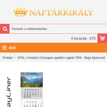
0 termék - 0 Ft
MENÜ
Főoldal
SP30, 3 tömbös 3 hónapos speditőr naptár TRN - Hegy fejrésszel