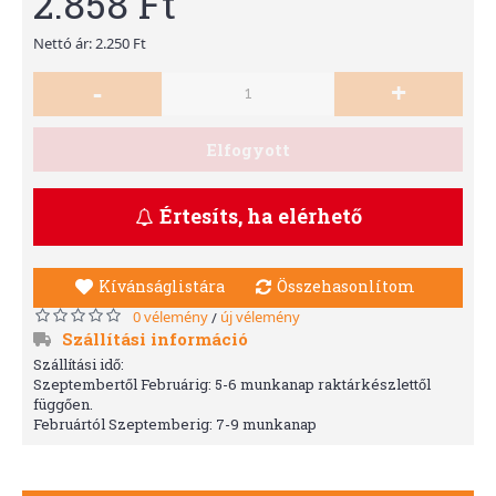
2.858 Ft
Nettó ár: 2.250 Ft
-
+
Elfogyott
Értesíts, ha elérhető
Kívánságlistára
Összehasonlítom
0 vélemény
új vélemény
/
Szállítási információ
Szállítási idő:
Szeptembertől Februárig: 5-6 munkanap raktárkészlettől
függően.
Februártól Szeptemberig: 7-9 munkanap