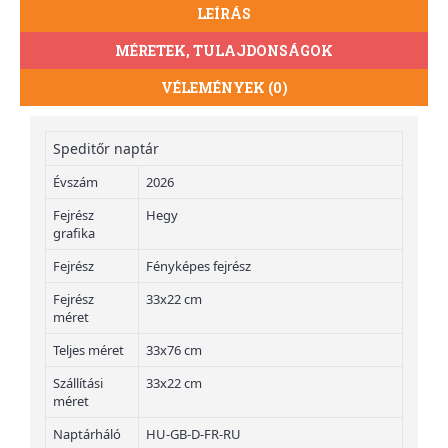
LEÍRÁS
MÉRETEK, TULAJDONSÁGOK
VÉLEMÉNYEK (0)
Speditőr naptár
Évszám
2026
Fejrész
Hegy
grafika
Fejrész
Fényképes fejrész
Fejrész
33x22 cm
méret
Teljes méret
33x76 cm
Szállítási
33x22 cm
méret
Naptárháló
HU-GB-D-FR-RU