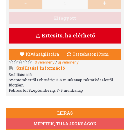
-
+
Elfogyott
Értesíts, ha elérhető
Kívánságlistára
Összehasonlítom
0 vélemény
új vélemény
/
Szállítási információ
Szállítási idő:
Szeptembertől Februárig: 5-6 munkanap raktárkészlettől
függően.
Februártól Szeptemberig: 7-9 munkanap
LEÍRÁS
MÉRETEK, TULAJDONSÁGOK