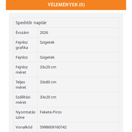
VÉLEMÉNYEK (0)
Speditőr naptár
Évszám
2026
Fejrész
Szigetek
grafika
Fejrész
Szigetek
Fejrész
33x20 cm
méret
Teljes
33x80 cm
méret
Szállítási
33x20 cm
méret
Nyomtatás
Fekete-Piros
színe
Vonalkód
5998609160742