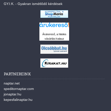
GY.I.K. - Gyakran ismétlődő kérdések
Árukereső, a hiteles
vásárlási kalauz
PARTNEREINK
naptar.net
speditornaptar.com
jonaptar.hu
kepesfalinaptar.hu