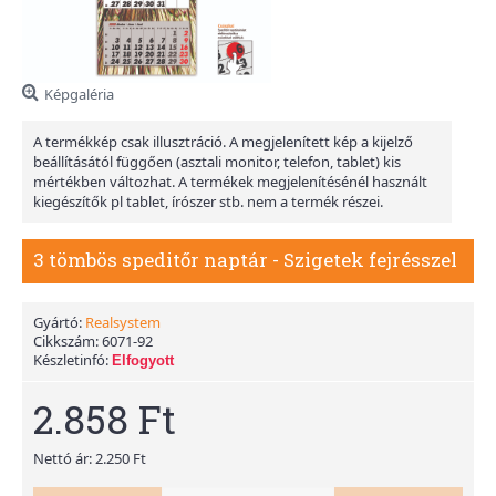
Képgaléria
A termékkép csak illusztráció. A megjelenített kép a kijelző
beállításától függően (asztali monitor, telefon, tablet) kis
mértékben változhat. A termékek megjelenítésénél használt
kiegészítők pl tablet, írószer stb. nem a termék részei.
3 tömbös speditőr naptár - Szigetek fejrésszel
Gyártó:
Realsystem
Cikkszám:
6071-92
Készletinfó:
Elfogyott
2.858 Ft
Nettó ár: 2.250 Ft