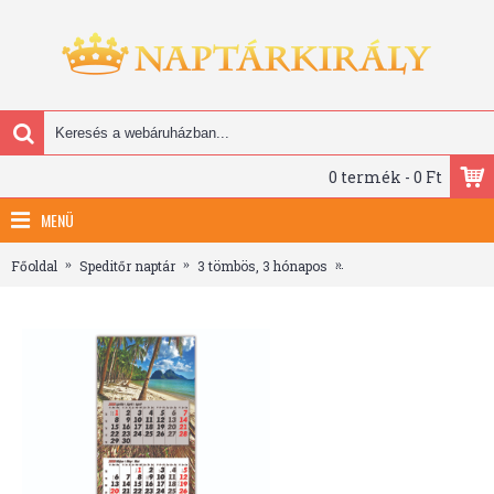
0 termék - 0 Ft
MENÜ
Főoldal
Speditőr naptár
3 tömbös, 3 hónapos
3 tömbös speditőr naptá