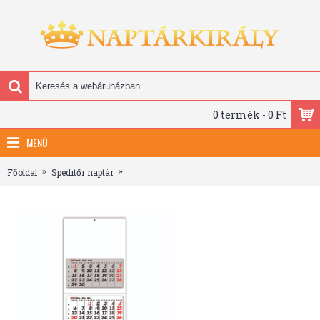
0 termék - 0 Ft
MENÜ
Főoldal
Speditőr naptár
3 tömbös speditőr naptár - Üres, nyomtatható f