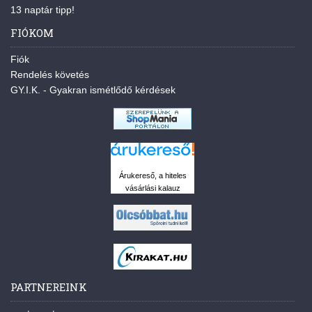
13 naptár tipp!
FIÓKOM
Fiók
Rendelés követés
GY.I.K. - Gyakran ismétlődő kérdések
Árukereső, a hiteles
vásárlási kalauz
PARTNEREINK