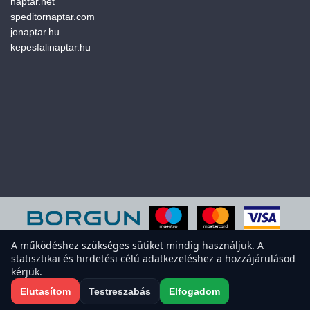
naptar.net
speditornaptar.com
jonaptar.hu
kepesfalinaptar.hu
A működéshez szükséges sütiket mindig használjuk. A
statisztikai és hirdetési célú adatkezeléshez a hozzájárulásod
A weboldal sütiket használ a felhasználói élmény javítása érdekében.
kérjük.
Elfogadod a sütiket?
Süti-beállítások megnyitása
Elutasítom
Testreszabás
Elfogadom
Elfogadom
Elutasítom