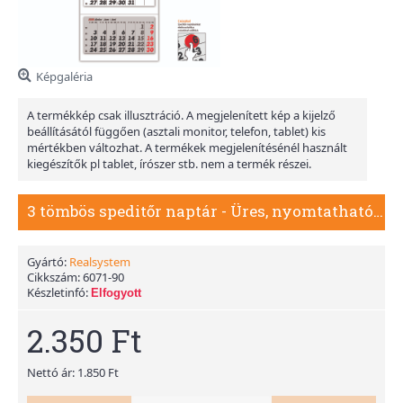
Képgaléria
A termékkép csak illusztráció. A megjelenített kép a kijelző
beállításától függően (asztali monitor, telefon, tablet) kis
mértékben változhat. A termékek megjelenítésénél használt
kiegészítők pl tablet, írószer stb. nem a termék részei.
3 tömbös speditőr naptár - Üres, nyomtatható fejrésszel
Gyártó:
Realsystem
Cikkszám:
6071-90
Készletinfó:
Elfogyott
2.350 Ft
Nettó ár: 1.850 Ft