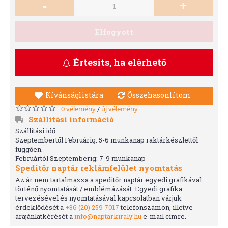
-
+
Elfogyott
Értesíts, ha elérhető
Kívánságlistára
Összehasonlítom
0 vélemény
új vélemény
/
Szállítási információ
Szállítási idő:
Szeptembertől Februárig: 5-6 munkanap raktárkészlettől
függően.
Februártól Szeptemberig: 7-9 munkanap
Speditőr naptár reklámfelület nyomtatás
Az ár nem tartalmazza a speditőr naptár egyedi grafikával
történő nyomtatását / emblémázását. Egyedi grafika
tervezésével és nyomtatásával kapcsolatban várjuk
érdeklődését a
+36 (20) 259 7017
telefonszámon, illetve
árajánlatkérését a
info@naptarkiraly.hu
e-mail címre.