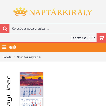
0 termék - 0 Ft
MENÜ
Főoldal
Speditőr naptár
Medium Club, 3 tömbös 3 hónapos speditőr napt