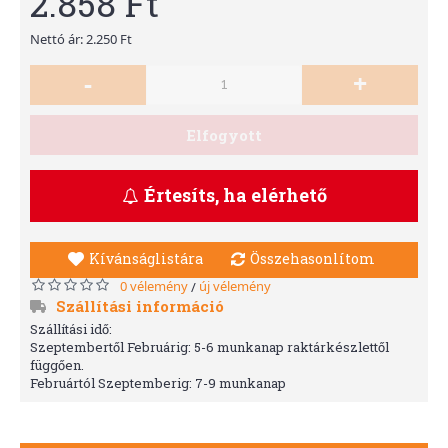
2.858 Ft
Nettó ár: 2.250 Ft
-
+
Elfogyott
Értesíts, ha elérhető
Kívánságlistára
Összehasonlítom
0 vélemény
új vélemény
/
Szállítási információ
Szállítási idő:
Szeptembertől Februárig: 5-6 munkanap raktárkészlettől
függően.
Februártól Szeptemberig: 7-9 munkanap