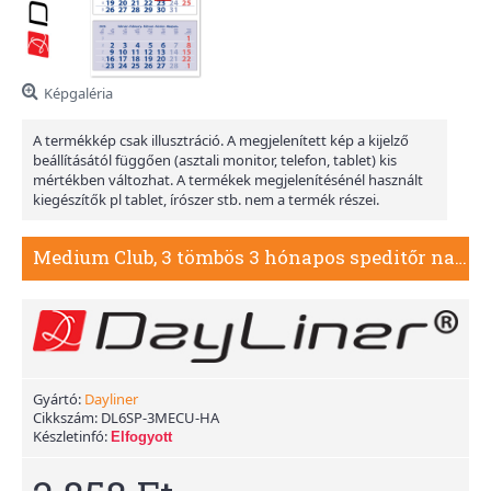
Képgaléria
A termékkép csak illusztráció. A megjelenített kép a kijelző
beállításától függően (asztali monitor, telefon, tablet) kis
mértékben változhat. A termékek megjelenítésénél használt
kiegészítők pl tablet, írószer stb. nem a termék részei.
Medium Club, 3 tömbös 3 hónapos speditőr naptár - Hangulat fejrésszel
Gyártó:
Dayliner
Cikkszám:
DL6SP-3MECU-HA
Készletinfó:
Elfogyott