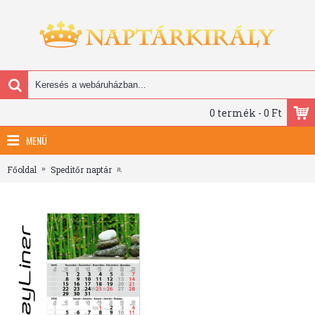
0 termék - 0 Ft
MENÜ
Főoldal
Speditőr naptár
Primus Classic, 12 lapos speditőr naptár - Hang