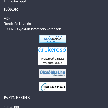
13 naptár tipp!
FIÓKOM
Fiók
Rendelés követés
GY.I.K. - Gyakran ismétlődő kérdések
Árukereső, a hiteles
vásárlási kalauz
PARTNEREINK
naptar.net