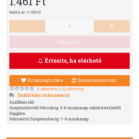
1.461 Ft
Nettó ár: 1.150 Ft
-
+
Elfogyott
Értesíts, ha elérhető
Kívánságlistára
Összehasonlítom
0 vélemény
új vélemény
/
Szállítási információ
Szállítási idő:
Szeptembertől Februárig: 5-6 munkanap raktárkészlettől
függően.
Februártól Szeptemberig: 7-9 munkanap