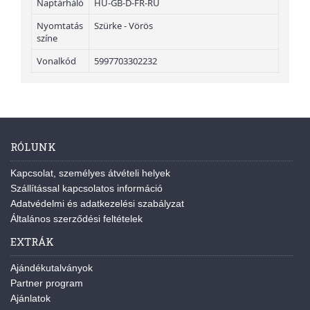
Naptárháló
HU-GB-D-FR-RU
Nyomtatás
Szürke - Vörös
színe
Vonalkód
5997703302232
RÓLUNK
Kapcsolat, személyes átvételi helyek
Szállítással kapcsolatos információ
Adatvédelmi és adatkezelési szabályzat
Általános szerződési feltételek
EXTRÁK
Ajándékutalványok
Partner program
Ajánlatok