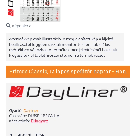
Képgaléria
A termékkép csak illusztráció. A megjelenített kép a kijelző
beállításától függően (asztali monitor, telefon, tablet) kis
mértékben változhat. A termékek megjelenítésénél használt
kiegészítők pl tablet, írószer stb. nem a termék részei.
Primus Classic, 12 lapos speditőr naptár - Hangulat fejrésszel
Gyártó:
Dayliner
Cikkszám:
DL6SP-1PRCA-HA
Készletinfó:
Elfogyott