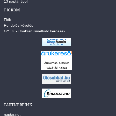
13 naptár tipp!
FIÓKOM
Fiók
Rendelés követés
GY.I.K. - Gyakran ismétlődő kérdések
Árukereső, a hiteles
vásárlási kalauz
PARTNEREINK
naptar.net