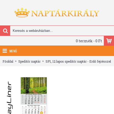
0 termék - 0 Ft
MENÜ
Főoldal
Speditőr naptár
SP1, 12 lapos speditőr naptár - Erdő fejrésszel