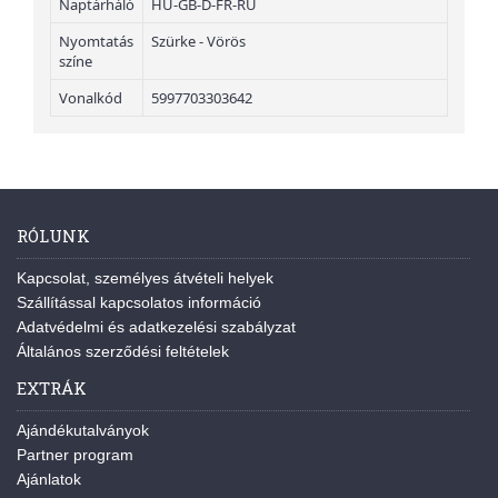
Naptárháló
HU-GB-D-FR-RU
Nyomtatás
Szürke - Vörös
színe
Vonalkód
5997703303642
RÓLUNK
Kapcsolat, személyes átvételi helyek
Szállítással kapcsolatos információ
Adatvédelmi és adatkezelési szabályzat
Általános szerződési feltételek
EXTRÁK
Ajándékutalványok
Partner program
Ajánlatok