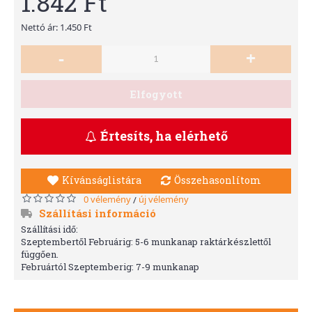
1.842 Ft
Nettó ár: 1.450 Ft
-
+
Elfogyott
Értesíts, ha elérhető
Kívánságlistára
Összehasonlítom
0 vélemény
új vélemény
/
Szállítási információ
Szállítási idő:
Szeptembertől Februárig: 5-6 munkanap raktárkészlettől
függően.
Februártól Szeptemberig: 7-9 munkanap