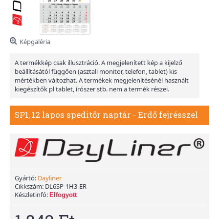
Képgaléria
A termékkép csak illusztráció. A megjelenített kép a kijelző
beállításától függően (asztali monitor, telefon, tablet) kis
mértékben változhat. A termékek megjelenítésénél használt
kiegészítők pl tablet, írószer stb. nem a termék részei.
SP1, 12 lapos speditőr naptár - Erdő fejrésszel
Gyártó:
Dayliner
Cikkszám:
DL6SP-1H3-ER
Készletinfó:
Elfogyott