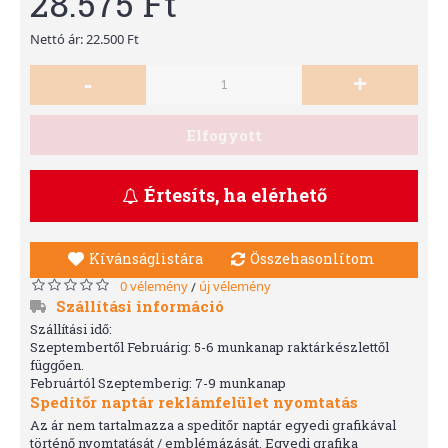
28.575 Ft
Nettó ár: 22.500 Ft
-
+
Elfogyott
Értesíts, ha elérhető
Kívánságlistára
Összehasonlítom
0 vélemény
új vélemény
/
Szállítási információ
Szállítási idő:
Szeptembertől Februárig: 5-6 munkanap raktárkészlettől
függően.
Februártól Szeptemberig: 7-9 munkanap
Speditőr naptár reklámfelület nyomtatás
Az ár nem tartalmazza a speditőr naptár egyedi grafikával
történő nyomtatását / emblémázását. Egyedi grafika