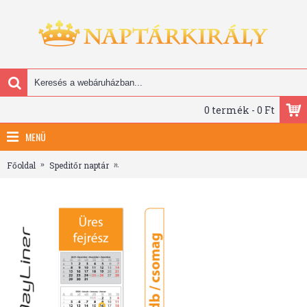
0 termék - 0 Ft
MENÜ
Főoldal
Speditőr naptár
SP30, 3 tömbös 3 hónapos speditőr naptár TRN 