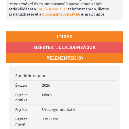
tervezésével és nyomtatásával kapcsolatban várjuk
érdeklődését a
+36 (20) 259 7017
telefonszámon, illetve
árajánlatkérését a
info@naptarkiraly.hu
e-mail címre.
LEÍRÁS
MÉRETEK, TULAJDONSÁGOK
VÉLEMÉNYEK (0)
Speditőr naptár
Évszám
2026
Fejrész
Nincs
grafika
Fejrész
Üres, nyomtatható
Fejrész
33x22 cm
méret