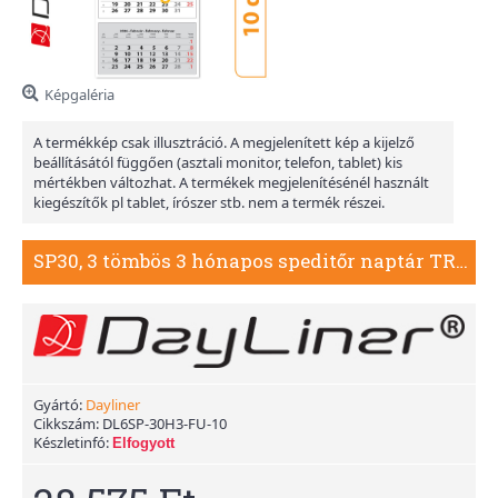
Képgaléria
A termékkép csak illusztráció. A megjelenített kép a kijelző
beállításától függően (asztali monitor, telefon, tablet) kis
mértékben változhat. A termékek megjelenítésénél használt
kiegészítők pl tablet, írószer stb. nem a termék részei.
SP30, 3 tömbös 3 hónapos speditőr naptár TRN - Üres, nyomtatható fejrésszel, 10db/csomag
Gyártó:
Dayliner
Cikkszám:
DL6SP-30H3-FU-10
Készletinfó:
Elfogyott