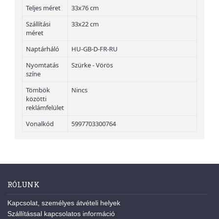
Teljes méret
33x76 cm
Szállítási
33x22 cm
méret
Naptárháló
HU-GB-D-FR-RU
Nyomtatás
Szürke - Vörös
színe
Tömbök
Nincs
közötti
reklámfelület
Vonalkód
5997703300764
RÓLUNK
Kapcsolat, személyes átvételi helyek
Szállítással kapcsolatos információ