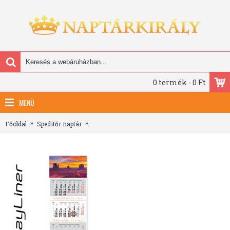
0 termék - 0 Ft
MENÜ
Főoldal
Speditőr naptár
Szuper Maxi Classic, 4 tömbös 4 hónapos spedit