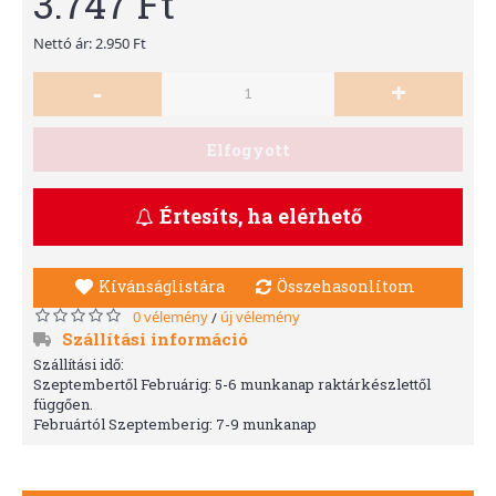
3.747 Ft
Nettó ár: 2.950 Ft
-
+
Elfogyott
Értesíts, ha elérhető
Kívánságlistára
Összehasonlítom
0 vélemény
új vélemény
/
Szállítási információ
Szállítási idő:
Szeptembertől Februárig: 5-6 munkanap raktárkészlettől
függően.
Februártól Szeptemberig: 7-9 munkanap