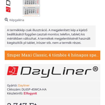
Képgaléria
A termékkép csak illusztráció. A megjelenített kép a kijelző
beállításától függően (asztali monitor, telefon, tablet) kis
mértékben változhat. A termékek megjelenítésénél használt
kiegészítők pl tablet, írószer stb. nem a termék részei.
Szuper Maxi Classic, 4 tömbös 4 hónapos speditőr naptár - Hangulat fejrésszel
Gyártó:
Dayliner
Cikkszám:
DL6SP-4SMCA-HA
Készletinfó:
Elfogyott