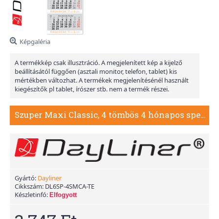
Képgaléria
A termékkép csak illusztráció. A megjelenített kép a kijelző
beállításától függően (asztali monitor, telefon, tablet) kis
mértékben változhat. A termékek megjelenítésénél használt
kiegészítők pl tablet, írószer stb. nem a termék részei.
Szuper Maxi Classic, 4 tömbös 4 hónapos speditőr naptár - Tengerpart fejrésszel
Gyártó:
Dayliner
Cikkszám:
DL6SP-4SMCA-TE
Készletinfó:
Elfogyott