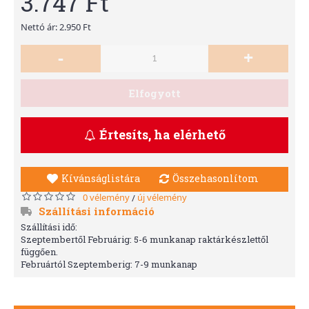
3.747 Ft
Nettó ár: 2.950 Ft
-
+
Elfogyott
Értesíts, ha elérhető
Kívánságlistára
Összehasonlítom
0 vélemény
új vélemény
/
Szállítási információ
Szállítási idő:
Szeptembertől Februárig: 5-6 munkanap raktárkészlettől
függően.
Februártól Szeptemberig: 7-9 munkanap