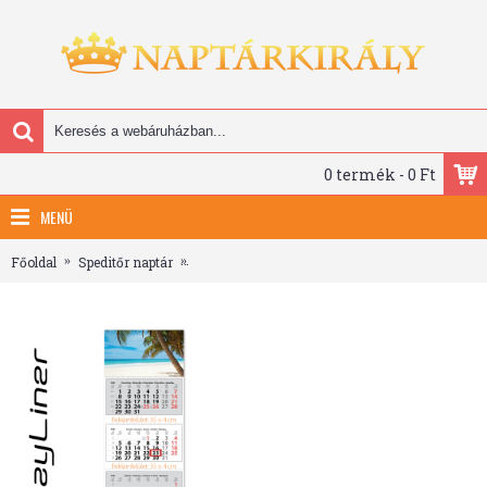
0 termék - 0 Ft
MENÜ
Főoldal
Speditőr naptár
Szuper Maxi Classic, 4 tömbös 4 hónapos spedit