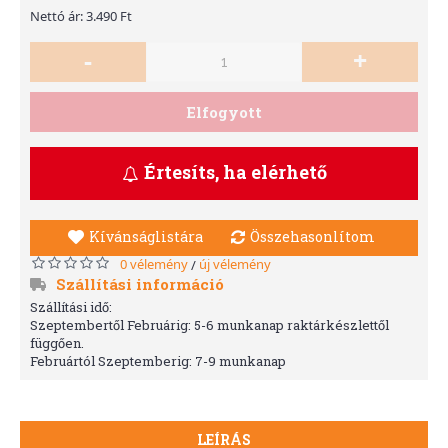
Nettó ár: 3.490 Ft
-
+
Elfogyott
Értesíts, ha elérhető
Kívánságlistára
Összehasonlítom
0 vélemény
új vélemény
/
Szállítási információ
Szállítási idő:
Szeptembertől Februárig: 5-6 munkanap raktárkészlettől
függően.
Februártól Szeptemberig: 7-9 munkanap
LEÍRÁS