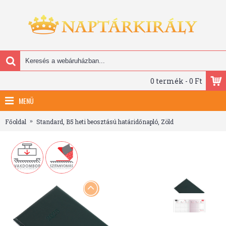
0 termék - 0 Ft
MENÜ
Főoldal
Standard, B5 heti beosztású határidőnapló, Zöld