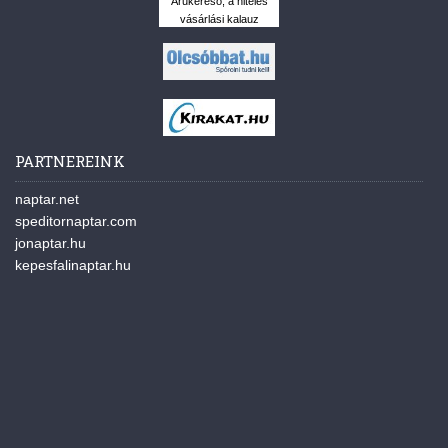
Árukereső, a hiteles
vásárlási kalauz
PARTNEREINK
naptar.net
speditornaptar.com
jonaptar.hu
kepesfalinaptar.hu