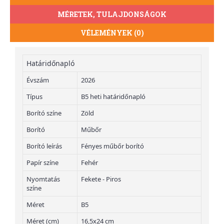
MÉRETEK, TULAJDONSÁGOK
VÉLEMÉNYEK (0)
Határidőnapló
Évszám
2026
Típus
B5 heti határidőnapló
Borító színe
Zöld
Borító
Műbőr
Borító leírás
Fényes műbőr borító
Papír színe
Fehér
Nyomtatás
Fekete - Piros
színe
Méret
B5
Méret (cm)
16,5x24 cm