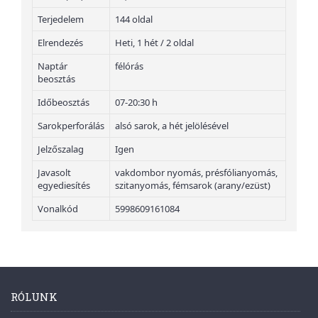
Terjedelem
144 oldal
Elrendezés
Heti, 1 hét / 2 oldal
Naptár
félórás
beosztás
Időbeosztás
07-20:30 h
Sarokperforálás
alsó sarok, a hét jelölésével
Jelzőszalag
Igen
Javasolt
vakdombor nyomás, présfólianyomás,
egyediesítés
szitanyomás, fémsarok (arany/ezüst)
Vonalkód
5998609161084
RÓLUNK