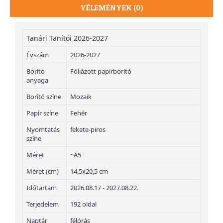
VÉLEMÉNYEK (0)
Tanári Tanítói 2026-2027
Évszám
2026-2027
Borító
Fóliázott papírborító
anyaga
Borító színe
Mozaik
Papír színe
Fehér
Nyomtatás
fekete-piros
színe
Méret
~A5
Méret (cm)
14,5x20,5 cm
Időtartam
2026.08.17 - 2027.08.22.
Terjedelem
192 oldal
Naptár
félórás