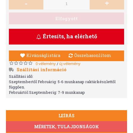
-
+
Elfogyott
Értesíts, ha elérhető
Kívánságlistára
Összehasonlítom
0 vélemény
új vélemény
/
Szállítási információ
Szállítási idő:
Szeptembertől Februárig: 5-6 munkanap raktárkészlettől
függően.
Februártól Szeptemberig: 7-9 munkanap
LEÍRÁS
MÉRETEK, TULAJDONSÁGOK