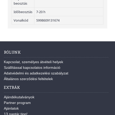
beosztás
Időbeosztás
7-20 h
Vonalkód
5998609131674
RÓLUNK
Kapcsolat, személyes átvételi helyek
Szállítással kapcsolatos információ
Adatvédelmi és adatkezelési szabályzat
Általános szerződési feltételek
EXTRÁK
Ajándékutalványok
Partner program
Ajánlatok
13 naptár tipp!