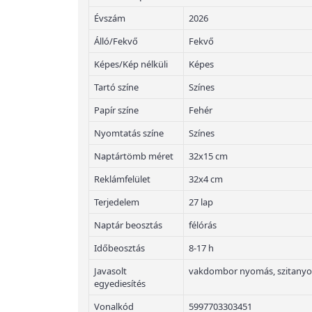
Évszám
2026
Álló/Fekvő
Fekvő
Képes/Kép nélküli
Képes
Tartó színe
Színes
Papír színe
Fehér
Nyomtatás színe
Színes
Naptártömb méret
32x15 cm
Reklámfelület
32x4 cm
Terjedelem
27 lap
Naptár beosztás
félórás
Időbeosztás
8-17 h
Javasolt
vakdombor nyomás, szitany
egyediesítés
Vonalkód
5997703303451