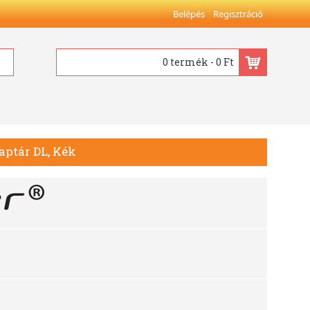
Belépés
Regisztráció
0 termék - 0 Ft
aptár DL, Kék