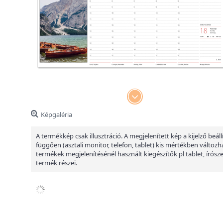
Képgaléria
A termékkép csak illusztráció. A megjelenített kép a kijelző beáll
függően (asztali monitor, telefon, tablet) kis mértékben változha
termékek megjelenítésénél használt kiegészítők pl tablet, írósz
termék részei.