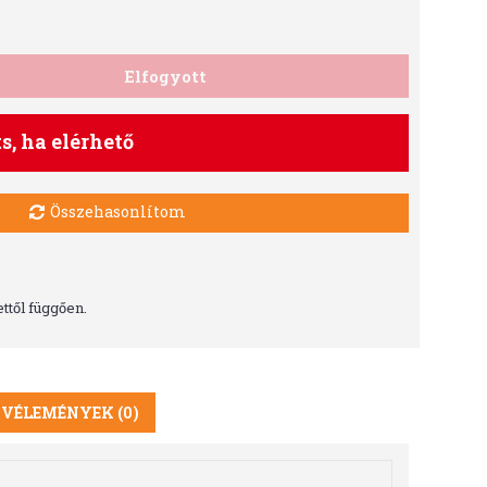
Elfogyott
ts, ha elérhető
Összehasonlítom
ttől függően.
VÉLEMÉNYEK (0)