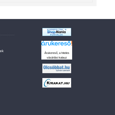
sek
Árukereső, a hiteles
vásárlási kalauz