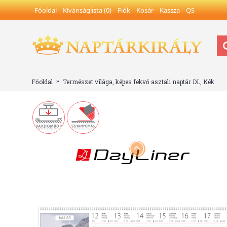
Főoldal
Kívánságlista (
0
)
Fiók
Kosár
Kassza
QS
Főoldal
Természet világa, képes fekvő asztali naptár DL, Kék