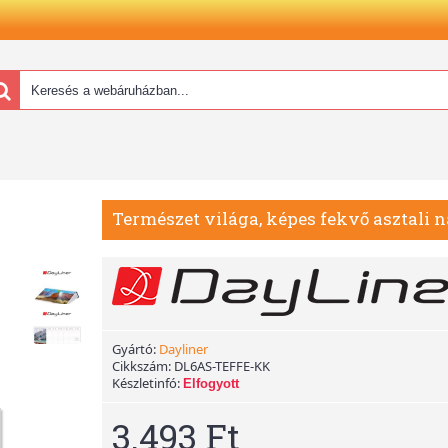
Természet világa, képes fekvő asztali n
Gyártó:
Dayliner
Cikkszám:
DL6AS-TEFFE-KK
Készletinfó:
Elfogyott
3.493 Ft