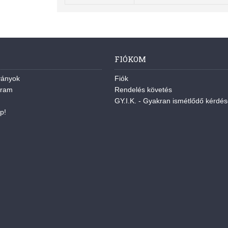
FIÓKOM
ványok
Fiók
gram
Rendelés követés
GY.I.K. - Gyakran ismétlődő kérdé
p!