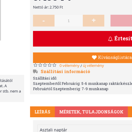
Nettó ár: 2.750 Ft
-
+
Értesí
Kívánságlistára
0 vélemény
új vélemény
/
Szállítási információ
Szállítási idő:
ításától
Szeptembertől Februárig: 5-6 munkanap raktárkészle
t. A
Februártól Szeptemberig: 7-9 munkanap
er stb. nem a
LEÍRÁS
MÉRETEK, TULAJDONSÁGOK
Asztali naptár