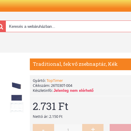
Traditional, fekvő zsebnaptár, Kék
Gyártó:
TopTimer
Cikkszám:
26T030T-004
Készletinfó:
Jelenleg nem elérhető
2.731 Ft
Nettó ár: 2.150 Ft
-
+