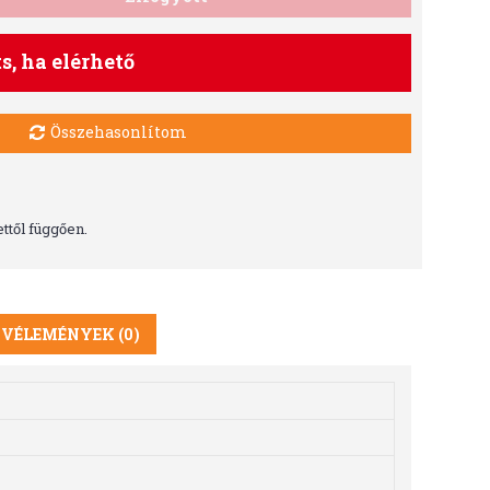
ts, ha elérhető
Összehasonlítom
ttől függően.
VÉLEMÉNYEK (0)