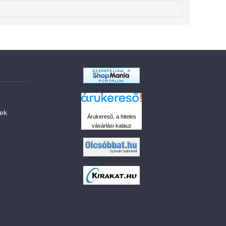
sek
Árukereső, a hiteles
vásárlási kalauz