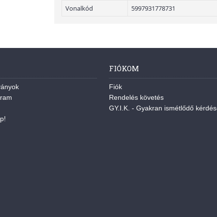
Vonalkód
5997931778731
FIÓKOM
ványok
Fiók
gram
Rendelés követés
GY.I.K. - Gyakran ismétlődő kérdé
p!