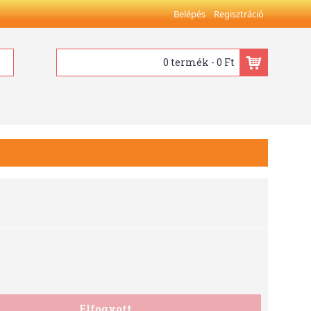
Belépés
Regisztráció
0 termék - 0 Ft
Elfogyott