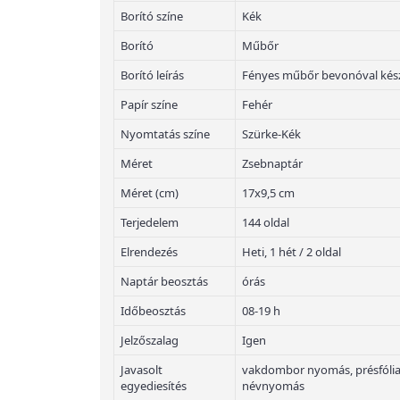
Borító színe
Kék
Borító
Műbőr
Borító leírás
Fényes műbőr bevonóval kész
Papír színe
Fehér
Nyomtatás színe
Szürke-Kék
Méret
Zsebnaptár
Méret (cm)
17x9,5 cm
Terjedelem
144 oldal
Elrendezés
Heti, 1 hét / 2 oldal
Naptár beosztás
órás
Időbeosztás
08-19 h
Jelzőszalag
Igen
Javasolt
vakdombor nyomás, présfólian
egyediesítés
névnyomás