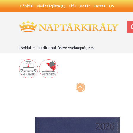
Főoldal
Kívánságlista (
0
)
Fiók
Kosár
Kassza
QS
Főoldal
Traditional, fekvő zsebnaptár, Kék