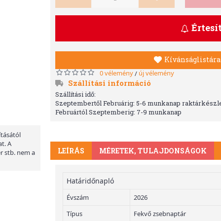
Értesí
Kívánságlistára
0 vélemény
új vélemény
/
Szállítási információ
Szállítási idő:
Szeptembertől Februárig: 5-6 munkanap raktárkészle
Februártól Szeptemberig: 7-9 munkanap
ításától
t. A
LEÍRÁS
MÉRETEK, TULAJDONSÁGOK
er stb. nem a
Határidőnapló
Évszám
2026
Típus
Fekvő zsebnaptár