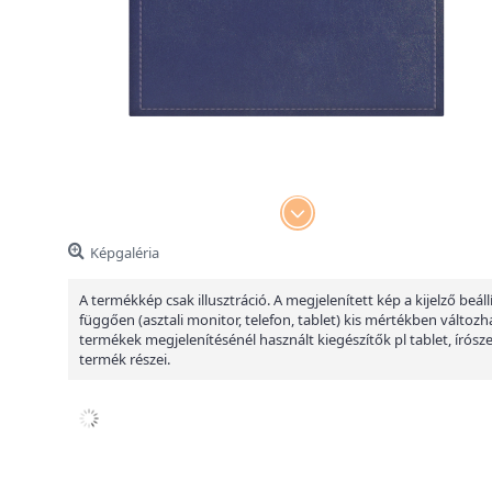
Képgaléria
A termékkép csak illusztráció. A megjelenített kép a kijelző beáll
függően (asztali monitor, telefon, tablet) kis mértékben változha
termékek megjelenítésénél használt kiegészítők pl tablet, írósz
termék részei.