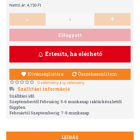
Nettó ár: 4.150 Ft
-
+
Elfogyott
Értesíts, ha elérhető
Kívánságlistára
Összehasonlítom
0 vélemény
új vélemény
/
Szállítási információ
Szállítási idő:
Szeptembertől Februárig: 5-6 munkanap raktárkészlettől
függően.
Februártól Szeptemberig: 7-9 munkanap
LEÍRÁS