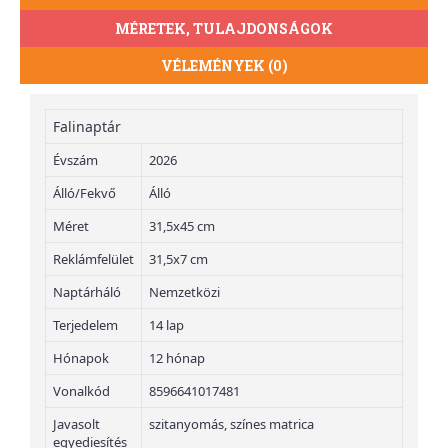
MÉRETEK, TULAJDONSÁGOK
VÉLEMÉNYEK (0)
Falinaptár
Évszám
2026
Álló/Fekvő
Álló
Méret
31,5x45 cm
Reklámfelület
31,5x7 cm
Naptárháló
Nemzetközi
Terjedelem
14 lap
Hónapok
12 hónap
Vonalkód
8596641017481
Javasolt
szitanyomás, színes matrica
egyediesítés