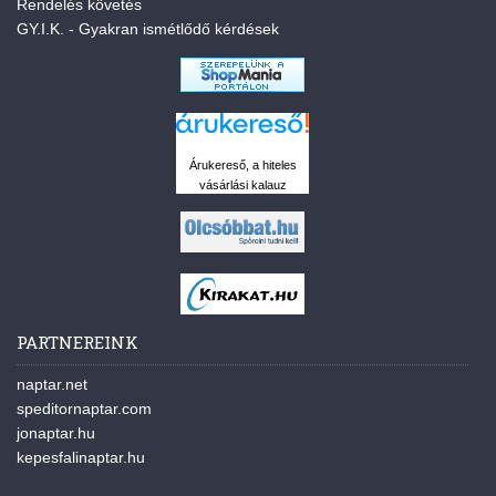
Rendelés követés
GY.I.K. - Gyakran ismétlődő kérdések
Árukereső, a hiteles
vásárlási kalauz
PARTNEREINK
naptar.net
speditornaptar.com
jonaptar.hu
kepesfalinaptar.hu